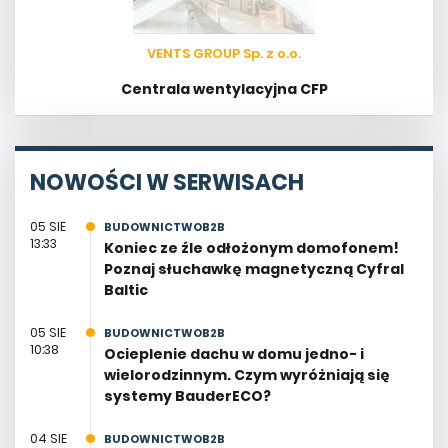
VENTS GROUP Sp. z o.o.
Centrala wentylacyjna CFP
NOWOŚCI W SERWISACH
05 SIE
BUDOWNICTWOB2B
13:33
Koniec ze źle odłożonym domofonem!
Poznaj słuchawkę magnetyczną Cyfral
Baltic
05 SIE
BUDOWNICTWOB2B
10:38
Ocieplenie dachu w domu jedno- i
wielorodzinnym. Czym wyróżniają się
systemy BauderECO?
04 SIE
BUDOWNICTWOB2B