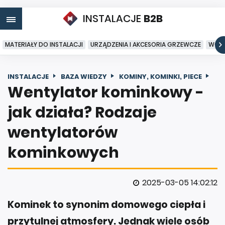
INSTALACJE
B2B
MATERIAŁY DO INSTALACJI
URZĄDZENIA I AKCESORIA GRZEWCZE
WODA
INSTALACJE
BAZA WIEDZY
KOMINY, KOMINKI, PIECE
Wentylator kominkowy -
jak działa? Rodzaje
wentylatorów
kominkowych
2025-03-05 14:02:12
Kominek to synonim domowego ciepła i
przytulnej atmosfery. Jednak wiele osób