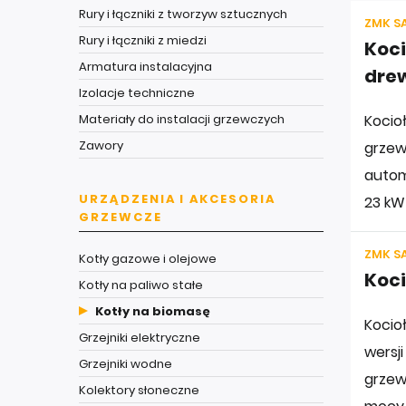
Rury i łączniki z tworzyw sztucznych
ZMK SA
Rury i łączniki z miedzi
Koci
Armatura instalacyjna
dre
Izolacje techniczne
Materiały do instalacji grzewczych
Kocio
Zawory
grzew
autom
URZĄDZENIA I AKCESORIA
23 kW 
GRZEWCZE
ZMK SA
Kotły gazowe i olejowe
Koci
Kotły na paliwo stałe
Kotły na biomasę
Kocio
Grzejniki elektryczne
wersj
Grzejniki wodne
grzew
Kolektory słoneczne