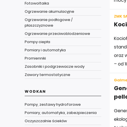
mocy 
Fotowoltaika
Ogrzewanie akumulacyjne
ZMK SA
Ogrzewanie podłogowe /
Koci
płaszczyznowe
Ogrzewanie przeciwoblodzeniowe
Kocio
Pompy ciepła
stand
Pomiary i automatyka
oraz 
Promienniki
– od 1
Zasobniki i podgrzewacze wody
Zawory termostatyczne
Galme
Gene
WODKAN
pell
Pompy, zestawy hydroforowe
Genesi
Pomiary, automatyka, zabezpieczenia
ekolo
Oczyszczalnie ścieków