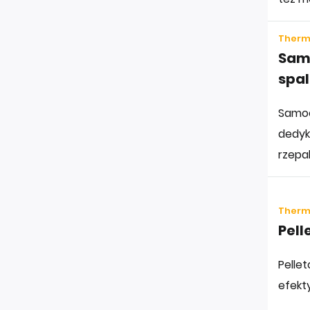
Thermo
Sam
spal
Samoc
dedyk
rzepak
Thermo
Pell
Pelle
efekt