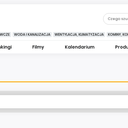
EWCZE
WODA I KANALIZACJA
WENTYLACJA, KLIMATYZACJA
KOMINY, KOM
kingi
Filmy
Kalendarium
Prod