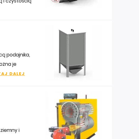
 i czystością
ą podajnika,
ożna je
AJ DALEJ
 ziemny i