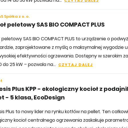
od 14 do 36 kW pozwala na...
CZYTAJ DALEJ
S Spółka z o. o.
oł peletowy SAS BIO COMPACT PLUS
ł peletowy SAS BIO COMPACT PLUS to urządzenie o podw
ardzie, zaprojektowane z myślą o maksymalnej wygodzie 
wysokiej efektywności ogrzewania. Dostępny w szerokim z
0 do 25 kW – pozwala na...
CZYTAJ DALEJ
t
sis Plus KPP - ekologiczny kocioł z podajn
et - 5 klasa, EcoDesign
s Plus to nowy lider na rynku kotłów na pellet. Ten całkowi
giczny kocioł centralnego ogrzewania zaskakuje parametr