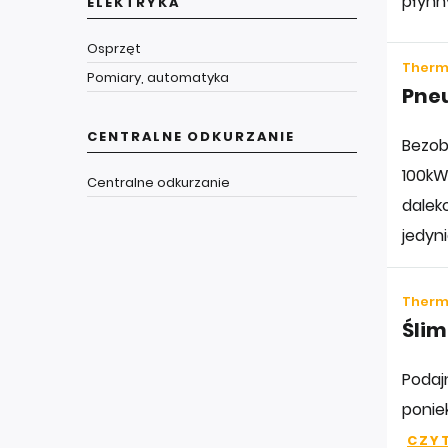
płynn
ELEKTRYKA
Osprzęt
Thermo
Pomiary, automatyka
Pne
CENTRALNE ODKURZANIE
Bezob
100kW
Centralne odkurzanie
dalek
jedyn
Thermo
Ślim
Podaj
ponie
CZYT