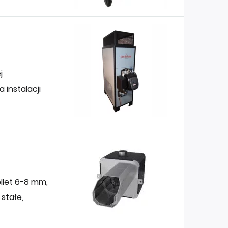
j
 instalacji
ellet 6-8 mm,
 stałe,