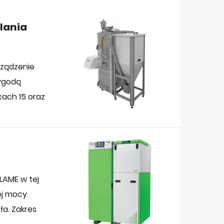
lania
rządzenie
wygodą
ach 15 oraz
LAME w tej
ej mocy
ła. Zakres