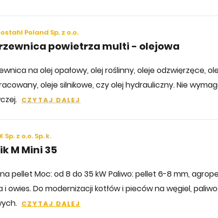
stahl Poland Sp. z o.o.
zewnica powietrza multi - olejowa
wnica na olej opałowy, olej roślinny, oleje odzwięrzęce, ole
acowany, oleje silnikowe, czy olej hydrauliczny. Nie wymaga
czej.
CZYTAJ DALEJ
 Sp. z o.o. Sp. k.
ik M Mini 35
 na pellet Moc: od 8 do 35 kW Paliwo: pellet 6-8 mm, agrop
 i owies. Do modernizacji kotłów i pieców na węgiel, paliwo
wych.
CZYTAJ DALEJ