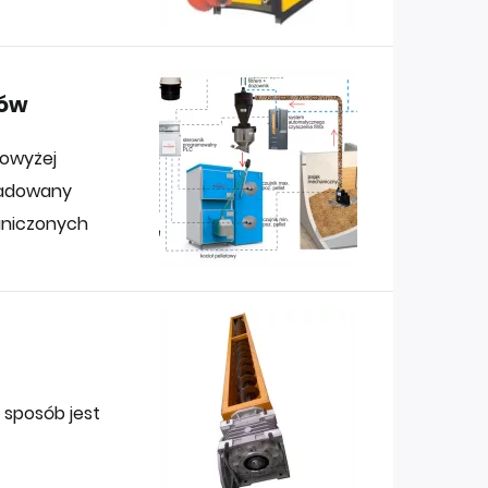
łów
powyżej
ładowany
raniczonych
 sposób jest