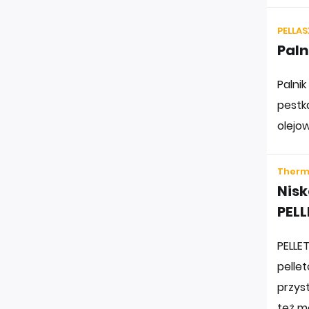
PELLASX
Paln
Palnik
pestka
olejo
Thermo
Nis
PEL
PELLET
pelle
przys
też mo