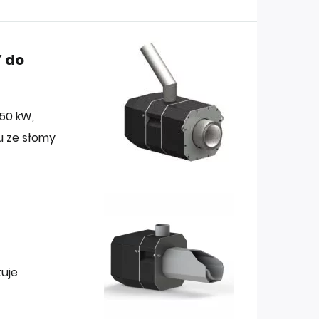
 do
50 kW,
u ze słomy
tuje