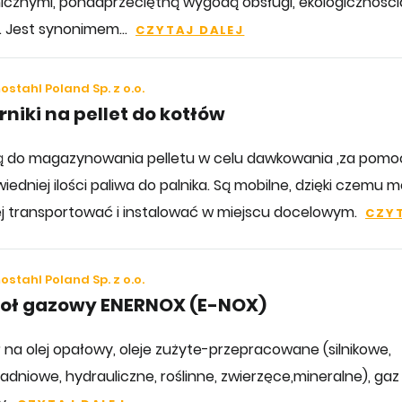
icznymi, ponadprzeciętną wygodą obsługi, ekologicznością
. Jest synonimem...
CZYTAJ DALEJ
stahl Poland Sp. z o.o.
rniki na pellet do kotłów
 do magazynowania pelletu w celu dawkowania ,za pomoc
edniej ilości paliwa do palnika. Są mobilne, dzięki czemu m
ej transportować i instalować w miejscu docelowym.
CZYT
stahl Poland Sp. z o.o.
ioł gazowy ENERNOX (E-NOX)
ł na olej opałowy, oleje zużyte-przepracowane (silnikowe,
adniowe, hydrauliczne, roślinne, zwierzęce,mineralne), gaz