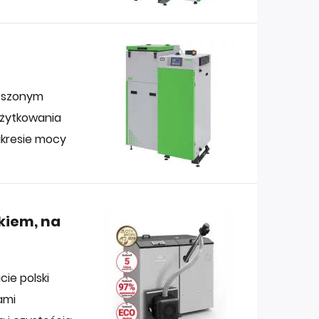
yższonym
użytkowania
akresie mocy
ikiem, na
cie polski
ami