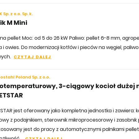
 Sp. z o.o. Sp. k.
ik M Mini
 na pellet Moc: od 5 do 26 kW Paliwo: pellet 6-8 mm, agrop
 i owies. Do modernizacji kotłów i pieców na węgiel, paliwo
wych.
CZYTAJ DALEJ
stahl Poland Sp. z o.o.
kotemperaturowy, 3-ciągowy kocioł dużej
LETSTAR
STAR jest oferowany jako kompletna jednostka i zawiera: ko
towy z podajnikiem, sterownik mikroprocesorowy i zasobnik p
tosowany jest do pracy z automatycznymi palnikami pelle
żliwość...
CZYTAJ DALEJ