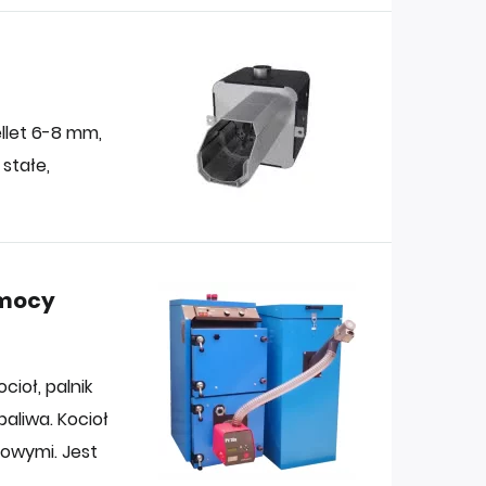
ellet 6-8 mm,
 stałe,
 mocy
cioł, palnik
aliwa. Kocioł
towymi. Jest