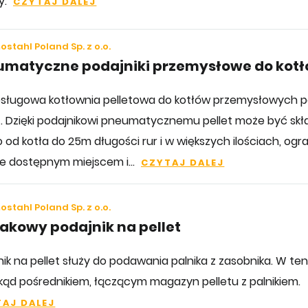
y.
CZYTAJ DALEJ
stahl Poland Sp. z o.o.
umatyczne podajniki przemysłowe do kot
sługowa kotłownia pelletowa do kotłów przemysłowych 
. Dzięki podajnikowi pneumatycznemu pellet może być sk
o od kotła do 25m długości rur i w większych ilościach, og
ie dostępnym miejscem i...
CZYTAJ DALEJ
stahl Poland Sp. z o.o.
akowy podajnik na pellet
nik na pellet służy do podawania palnika z zasobnika. W ten
kąd pośrednikiem, łączącym magazyn pelletu z palnikiem.
AJ DALEJ