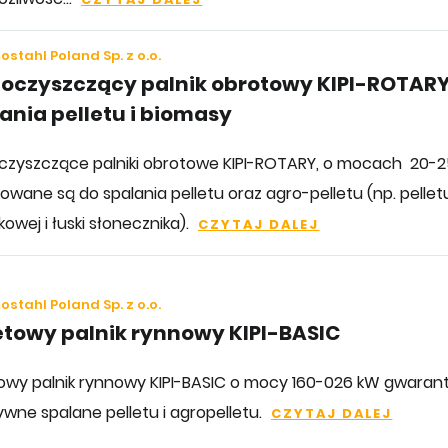
stahl Poland Sp. z o.o.
oczyszczący palnik obrotowy KIPI-ROTARY
ania pelletu i biomasy
zyszczące palniki obrotowe KIPI-ROTARY, o mocach 20-2
owane są do spalania pelletu oraz agro-pelletu (np. pellet
owej i łuski słonecznika).
CZYTAJ DALEJ
stahl Poland Sp. z o.o.
etowy palnik rynnowy KIPI-BASIC
towy palnik rynnowy KIPI-BASIC o mocy 160-026 kW gwaran
ywne spalane pelletu i agropelletu.
CZYTAJ DALEJ