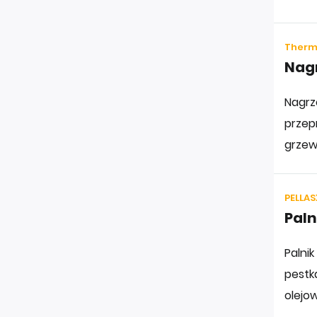
Thermo
Nagr
Nagrze
przepr
grzew
PELLASX
Paln
Palnik
pestka
olejo