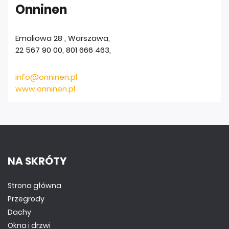
Onninen
Emaliowa 28
,
Warszawa
,
22 567 90 00, 801 666 463
,
info@onninen.pl
www.onninen.pl
NA SKRÓTY
Strona główna
Przegrody
Dachy
Okna i drzwi