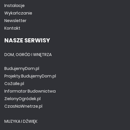
Instalacje
Wykańczanie
Newsletter
Kontakt
NASZE SERWISY
DOM, OGRÓD I WNĘTRZA
BudujemyDom.pl
Projekty.BudujemyDom.pl
CoZaIle.pl
Informator Budownictwa
ZielonyOgródek.pl
CzasNaWnetrze.pl
MUZYKA I DŹWIĘK