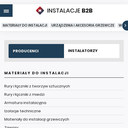
INSTALACJE
B2B
MATERIAŁY DO INSTALACJI
URZĄDZENIA I AKCESORIA GRZEWCZE
WODA
INSTALATORZY
PRODUCENCI
MATERIAŁY DO INSTALACJI
Rury i łączniki z tworzyw sztucznych
Rury i łączniki z miedzi
Armatura instalacyjna
Izolacje techniczne
Materiały do instalacji grzewczych
Zawory