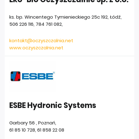
ks. bp. Wincentego Tymienieckiego 25c 192
,
Łódź
,
506 226 116, 784 761 082
,
kontakt@oczyszczalnia.net
www.oczyszczalnia.net
ESBE Hydronic Systems
Garbary 56
,
Poznań
,
61 85 10 728
,
61 858 22 08