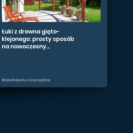
: jak
ontować
Łuki z drewna gięto-
ać na
cję w bloku?
klejonego: prosty sposób
krok po kroku
na nowoczesny...
klimatyzacja
Wokół domu i narzędzia