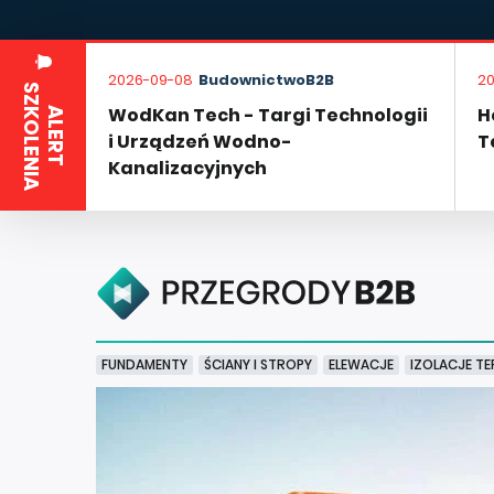
2026-09-08
BudownictwoB2B
2
S
WodKan Tech - Targi Technologii
H
A
L
E
R
T
Z
K
O
L
E
N
I
A
i Urządzeń Wodno-
T
Kanalizacyjnych
FUNDAMENTY
ŚCIANY I STROPY
ELEWACJE
IZOLACJE TE