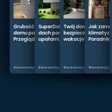
Grubość przegród w
SuperDekarz poleca: jaki
Twój dom w telefonie
Jak zam
domu pasywnym.
dach poradzi sobie z
bezpiecznie wyjech
klimatyza
Przegląd nowoczesnych...
upałami,...
wakacje?
Poradnik 
Baza wiedzy
Baza wiedzy
Baza wiedzy
Wentylacja, 