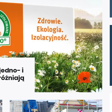
edno- i
óżniają