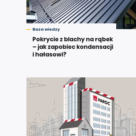
Baza wiedzy
Pokrycie z blachy na rąbek
– jak zapobiec kondensacji
i hałasowi?