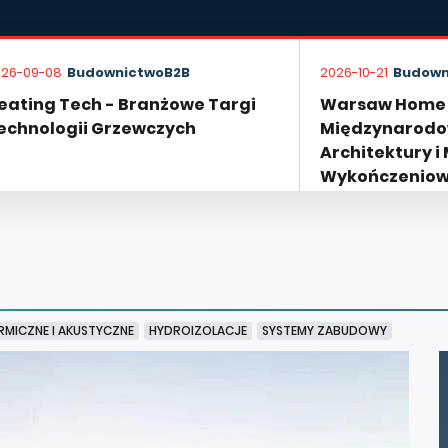
026-09-08
BudownictwoB2B
2026-10-21
Budown
eating Tech - Branżowe Targi
Warsaw Home B
echnologii Grzewczych
Międzynarodo
Architektury i
Wykończenio
RMICZNE I AKUSTYCZNE
HYDROIZOLACJE
SYSTEMY ZABUDOWY