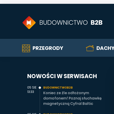
PRZEGRODY
DACH
NOWOŚCI W SERWISACH
05 SIE
BUDOWNICTWOB2B
13:33
Koniec ze źle odłożonym
domofonem! Poznaj słuchawkę
magnetyczną Cyfral Baltic