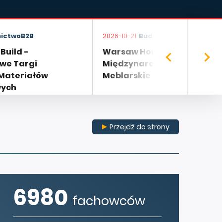
ictwoB2B
2026-10-21
BudownictwoB2B
uild -
Warsaw Home Furniture -
we Targi
Międzynarodowe Branżowe
 Materiałów
Meblarskie
wych
Przejdź do strony
6980
fachowców