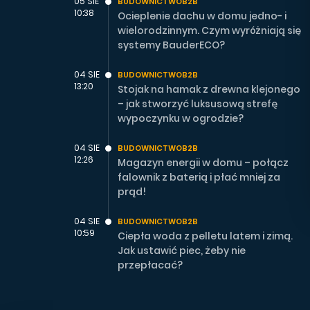
05 SIE
BUDOWNICTWOB2B
10:38
Ocieplenie dachu w domu jedno- i
wielorodzinnym. Czym wyróżniają się
systemy BauderECO?
04 SIE
BUDOWNICTWOB2B
13:20
Stojak na hamak z drewna klejonego
– jak stworzyć luksusową strefę
wypoczynku w ogrodzie?
04 SIE
BUDOWNICTWOB2B
12:26
Magazyn energii w domu – połącz
falownik z baterią i płać mniej za
prąd!
04 SIE
BUDOWNICTWOB2B
10:59
Ciepła woda z pelletu latem i zimą.
Jak ustawić piec, żeby nie
przepłacać?