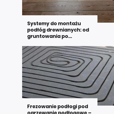
Systemy do montażu
podłóg drewnianych: od
gruntowania po...
Frezowanie podłogi pod
ogrzewanie podłogowe –