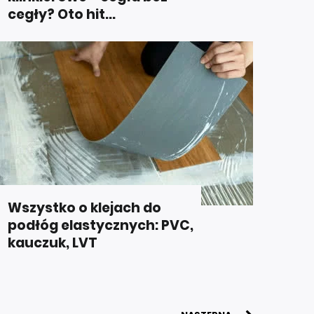
cegły? Oto hit...
Wszystko o klejach do
podłóg elastycznych: PVC,
kauczuk, LVT