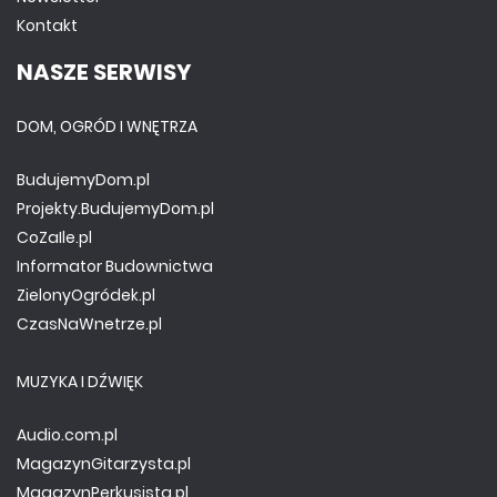
Kontakt
NASZE SERWISY
DOM, OGRÓD I WNĘTRZA
BudujemyDom.pl
Projekty.BudujemyDom.pl
CoZaIle.pl
Informator Budownictwa
ZielonyOgródek.pl
CzasNaWnetrze.pl
MUZYKA I DŹWIĘK
Audio.com.pl
MagazynGitarzysta.pl
MagazynPerkusista.pl