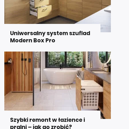
Uniwersalny system szuflad
Modern Box Pro
Szybki remont w łazience i
pralni – jak go zrobić?