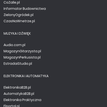
CoZaIle.pl
Informator Budownictwa
ZielonyOgródek.pl
CzasNaWnetrze.pl
MUZYKA I DŹWIĘK
Audio.com.pl
MagazynGitarzysta.pl
MagazynPerkusista.pl
EstradaiStudio.pl
ELEKTRONIKA I AUTOMATYKA
ElektronikaB2B.pl
AutomatykaB2B.pl
Elektronika Praktyczna
Elportal.pl