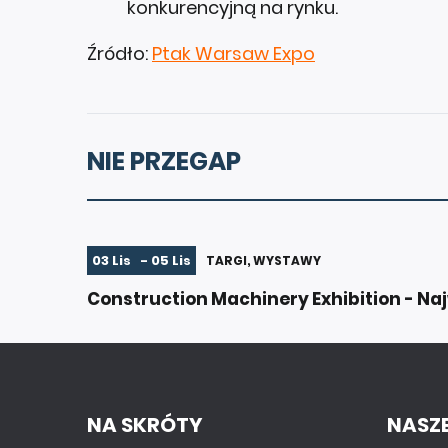
konkurencyjną na rynku.
Źródło:
Ptak Warsaw Expo
NIE PRZEGAP
03 Lis - 05 Lis
TARGI, WYSTAWY
Construction Machinery Exhibition - N
NA SKRÓTY
NASZE