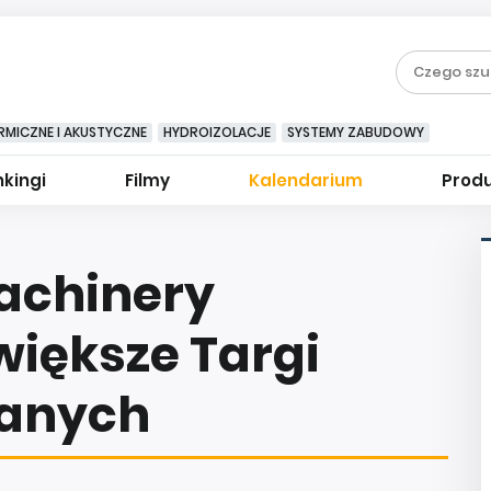
RMICZNE I AKUSTYCZNE
HYDROIZOLACJE
SYSTEMY ZABUDOWY
kingi
Filmy
Kalendarium
Prod
achinery
większe Targi
anych