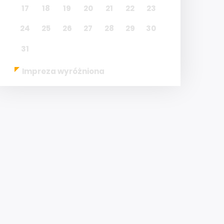
17
18
19
20
21
22
23
24
25
26
27
28
29
30
31
Impreza wyróżniona