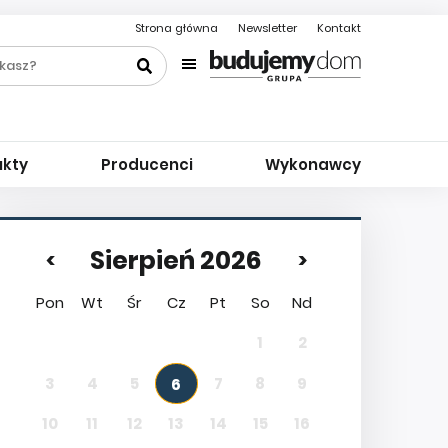
Strona główna
Newsletter
Kontakt
ukty
Producenci
Wykonawcy
Sierpień 2026
<
>
Pon
Wt
Śr
Cz
Pt
So
Nd
1
2
3
4
5
7
8
9
6
10
11
12
13
14
15
16