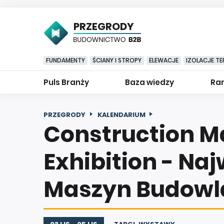
PRZEGRODY
FUNDAMENTY
ŚCIANY I STROPY
ELEWACJE
IZOLACJE TE
Puls Branży
Baza wiedzy
Ran
PRZEGRODY
KALENDARIUM
Construction M
Exhibition - Naj
Maszyn Budowl