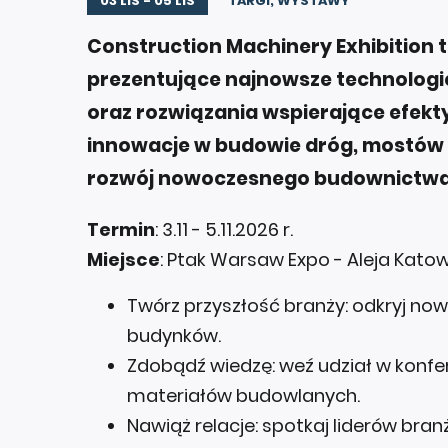
03 LIS - 05 LIS
TARGI, WYSTAWY
Construction Machinery Exhibition 
prezentujące najnowsze technologie
oraz rozwiązania wspierające efekt
innowacje w budowie dróg, mostów i 
rozwój nowoczesnego budownictwa
Termin
: 3.11 - 5.11.2026 r.
Miejsce
: Ptak Warsaw Expo - Aleja Kato
Twórz przyszłość branży: odkryj now
budynków.
Zdobądź wiedzę: weź udział w konfer
materiałów budowlanych.
Nawiąż relacje: spotkaj liderów bra