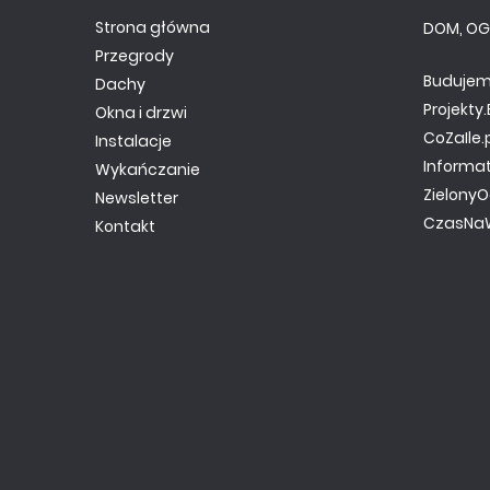
Strona główna
DOM, OG
Przegrody
Budujem
Dachy
Projekt
Okna i drzwi
CoZaIle.
Instalacje
Informa
Wykańczanie
ZielonyO
Newsletter
CzasNaW
Kontakt