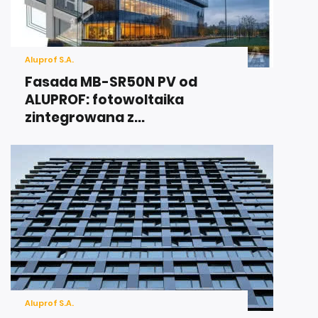
Aluprof S.A.
Fasada MB-SR50N PV od
ALUPROF: fotowoltaika
zintegrowana z...
Aluprof S.A.