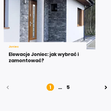
Joniec
Elewacje Joniec: jak wybrać i
zamontować?
1
...
5