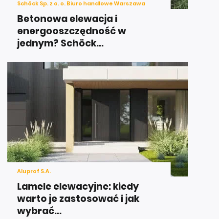
Schöck Sp. z o. o. Biuro handlowe Warszawa
Betonowa elewacja i
energooszczędność w
jednym? Schöck...
Aluprof S.A.
Lamele elewacyjne: kiedy
warto je zastosować i jak
wybrać...