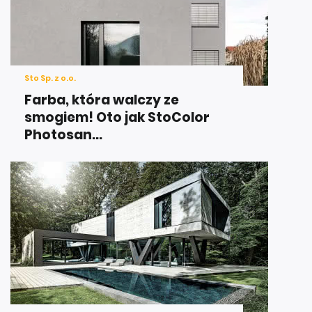
Sto Sp. z o.o.
Farba, która walczy ze
smogiem! Oto jak StoColor
Photosan...