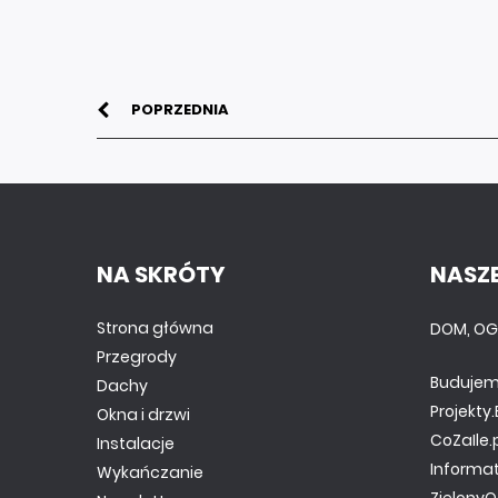
POPRZEDNIA
NA SKRÓTY
NASZE
Strona główna
DOM, OG
Przegrody
Budujem
Dachy
Projekt
Okna i drzwi
CoZaIle.
Instalacje
Informa
Wykańczanie
ZielonyO