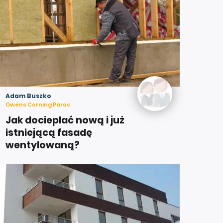
Adam Buszko
Owens Corning Paroc
Jak docieplać nową i już
istniejącą fasadę
wentylowaną?