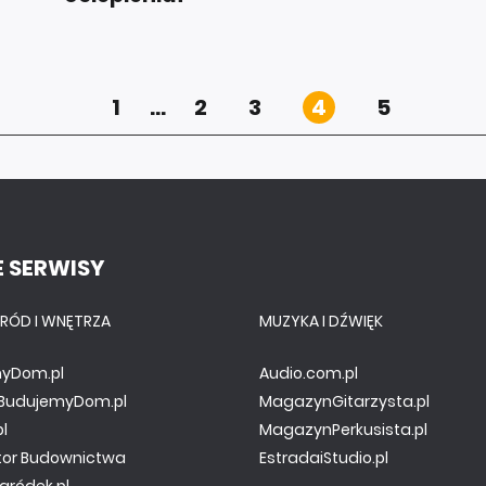
1
...
2
3
4
5
 SERWISY
RÓD I WNĘTRZA
MUZYKA I DŹWIĘK
yDom.pl
Audio.com.pl
y.BudujemyDom.pl
MagazynGitarzysta.pl
pl
MagazynPerkusista.pl
tor Budownictwa
EstradaiStudio.pl
gródek.pl