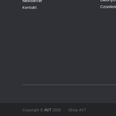
Newsletter
CzasNaW
Kontakt
Copyright ©
AVT
2020
Sklep AVT