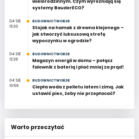
wielorodzinnym. Czym wyróżniają się
systemy BauderECO?
04 SIE
BUDOWNICTWOB2B
13:20
Stojak na hamak z drewna klejonego –
jak stworzyć luksusową strefę
wypoczynku w ogrodzie?
04 SIE
BUDOWNICTWOB2B
12:26
Magazyn energii w domu – połącz
falownik z baterią i płać mniej za prąd!
04 SIE
BUDOWNICTWOB2B
10:59
Ciepła woda z pelletu latem i zimą. Jak
ustawić piec, żeby nie przepłacać?
Warto przeczytać