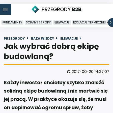
PRZEGRODY
B2B
FUNDAMENTY
ŚCIANY I STROPY
ELEWACJE
IZOLACJE TERMICZNE I AK
PRZEGRODY
BAZA WIEDZY
ELEWACJE
Jak wybrać dobrą ekipę
budowlaną?
2017-06-26 14:37:07
Każdy inwestor chciałby szybko znaleźć
solidną ekipę budowlaną i nie martwić się
jej pracą. W praktyce okazuje się, że musi
on dopilnować ogromu spraw, żeby