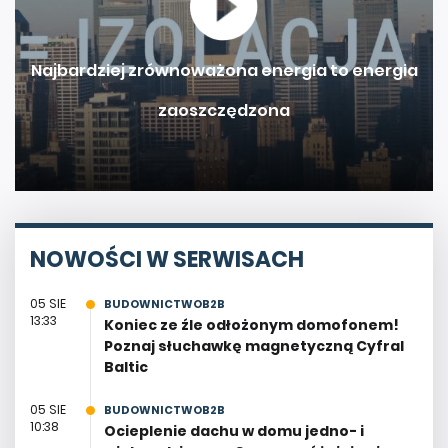
Najbardziej zrównoważona energia to energia
zaoszczędzona
NOWOŚCI W SERWISACH
05 SIE
BUDOWNICTWOB2B
13:33
Koniec ze źle odłożonym domofonem!
Poznaj słuchawkę magnetyczną Cyfral
Baltic
05 SIE
BUDOWNICTWOB2B
10:38
Ocieplenie dachu w domu jedno- i