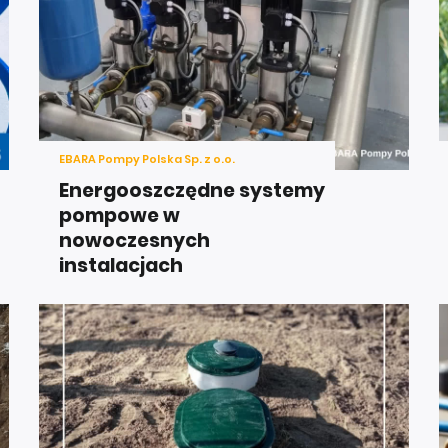
EBARA Pompy Polska Sp. z o.o.
Energooszczędne systemy
pompowe w
nowoczesnych
instalacjach