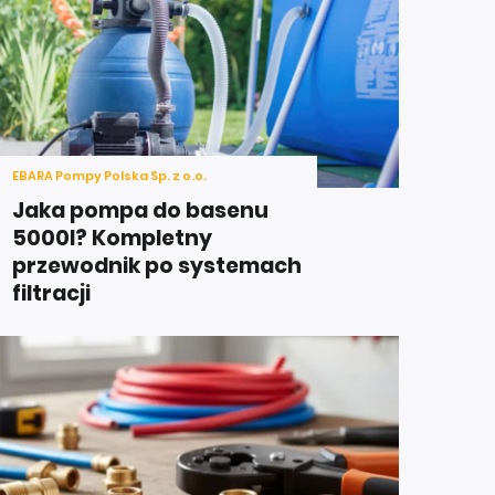
EBARA Pompy Polska Sp. z o.o.
Jaka pompa do basenu
5000l? Kompletny
przewodnik po systemach
filtracji