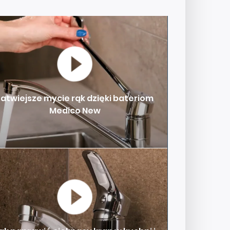
Łatwiejsze mycie rąk dzięki bateriom
Medico New