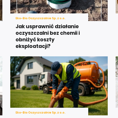
Eko-Bio Oczyszczalnie Sp. z o.o.
Jak usprawnić działanie
oczyszczalni bez chemii i
obniżyć koszty
eksploatacji?
Eko-Bio Oczyszczalnie Sp. z o.o.