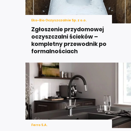
Eko-Bio Oczyszczalnie Sp. z o.o.
Zgłoszenie przydomowej
oczyszczalni ścieków –
kompletny przewodnik po
formalnościach
Ferro S.A.