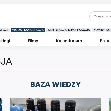
EWCZE
WODA I KANALIZACJA
WENTYLACJA, KLIMATYZACJA
KOMINY, KOM
kingi
Filmy
Kalendarium
Prod
CJA
BAZA WIEDZY