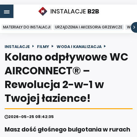
INSTALACJE
B2B
MATERIAŁY DO INSTALACJI
URZĄDZENIA I AKCESORIA GRZEWCZE
WODA
INSTALACJE
FILMY
WODA I KANALIZACJA
Kolano odpływowe WC
AIRCONNECT® –
Rewolucja 2-w-1 w
Twojej łazience!
2026-05-25 08:42:35
Masz dość głośnego bulgotania w rurach