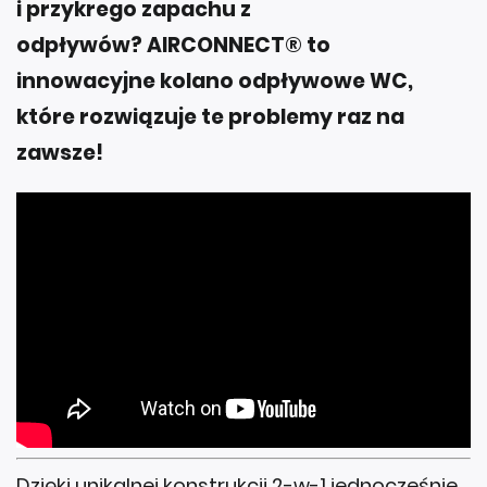
i przykrego zapachu z
odpływów?
AIRCONNECT®
to
innowacyjne kolano odpływowe WC,
które rozwiązuje te problemy raz na
zawsze!
Dzięki unikalnej konstrukcji 2-w-1 jednocześnie