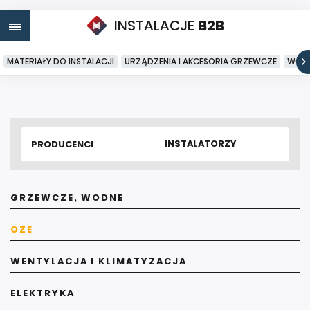
INSTALACJE
B2B
MATERIAŁY DO INSTALACJI
URZĄDZENIA I AKCESORIA GRZEWCZE
WODA
INSTALATORZY
PRODUCENCI
GRZEWCZE, WODNE
OZE
WENTYLACJA I KLIMATYZACJA
ELEKTRYKA