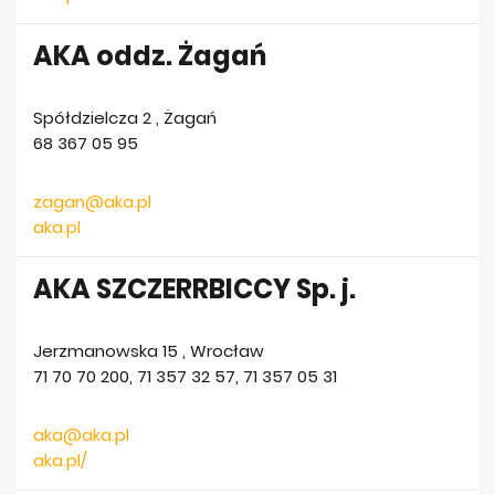
AKA oddz. Żagań
Spółdzielcza 2
,
Żagań
68 367 05 95
zagan@aka.pl
aka.pl
AKA SZCZERRBICCY Sp. j.
Jerzmanowska 15
,
Wrocław
71 70 70 200, 71 357 32 57, 71 357 05 31
aka@aka.pl
aka.pl/