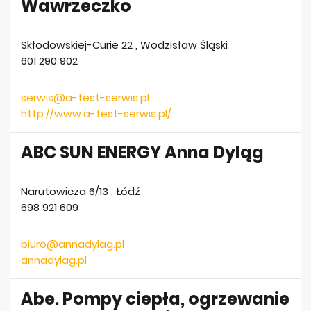
Wawrzeczko
Skłodowskiej-Curie 22
,
Wodzisław Śląski
601 290 902
serwis@a-test-serwis.pl
http://www.a-test-serwis.pl/
ABC SUN ENERGY Anna Dyląg
Narutowicza 6/13
,
Łódź
698 921 609
biuro@annadylag.pl
annadylag.pl
Abe. Pompy ciepła, ogrzewanie