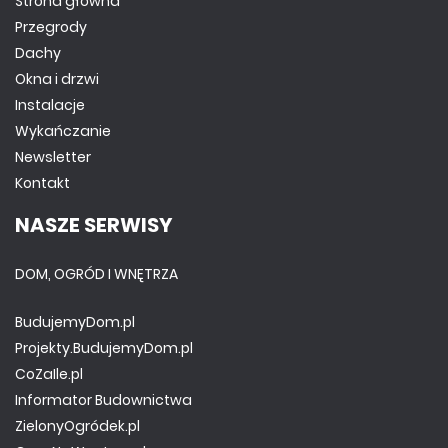
Strona główna
Przegrody
Dachy
Okna i drzwi
Instalacje
Wykańczanie
Newsletter
Kontakt
NASZE SERWISY
DOM, OGRÓD I WNĘTRZA
BudujemyDom.pl
Projekty.BudujemyDom.pl
CoZaIle.pl
Informator Budownictwa
ZielonyOgródek.pl