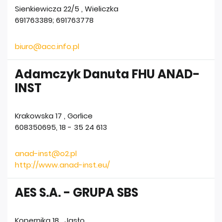
Sienkiewicza 22/5
,
Wieliczka
691763389; 691763778
biuro@acc.info.pl
Adamczyk Danuta FHU ANAD-
INST
Krakowska 17
,
Gorlice
608350695, 18 - 35 24 613
anad-inst@o2.pl
http://www.anad-inst.eu/
AES S.A. - GRUPA SBS
Kopernika 18
,
Jasło