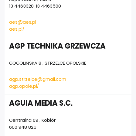
13 4463328, 13 4463500
aes@aes.pl
aes.pl/
AGP TECHNIKA GRZEWCZA
GOGOLIŃSKA 8
,
STRZELCE OPOLSKIE
agp.strzelce@gmail.com
agp.opole.pl/
AGUIA MEDIA S.C.
Centralna 69
,
Kobiór
600 948 825