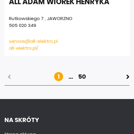
ALL ADAM WIOREK HENRYKA
Rutkowskiego 7
,
JAWORZNO
505 020 349
service@all-elektro.pl
all-elektro.pl/
1
...
50
NA SKRÓTY