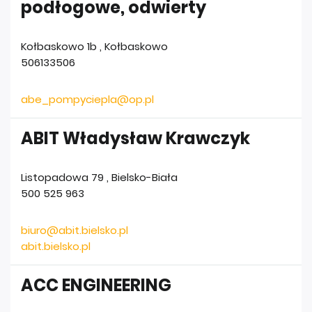
podłogowe, odwierty
Kołbaskowo 1b
,
Kołbaskowo
506133506
abe_pompyciepla@op.pl
ABIT Władysław Krawczyk
Listopadowa 79
,
Bielsko-Biała
500 525 963
biuro@abit.bielsko.pl
abit.bielsko.pl
ACC ENGINEERING