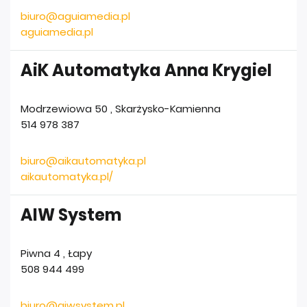
biuro@aguiamedia.pl
aguiamedia.pl
AiK Automatyka Anna Krygiel
Modrzewiowa 50
,
Skarżysko-Kamienna
514 978 387
biuro@aikautomatyka.pl
aikautomatyka.pl/
AIW System
Piwna 4
,
Łapy
508 944 499
biuro@aiwsystem.pl