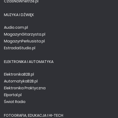
CzasNaWnetrze.pl
MUZYKA I DŹWIĘK
Audio.com.pl
MagazynGitarzysta.pl
MagazynPerkusista.pl
EstradaiStudio.pl
ELEKTRONIKA I AUTOMATYKA
ElektronikaB2B.pl
AutomatykaB2B.pl
Elektronika Praktyczna
Elportal.pl
Świat Radio
FOTOGRAFIA, EDUKACJA I HI-TECH