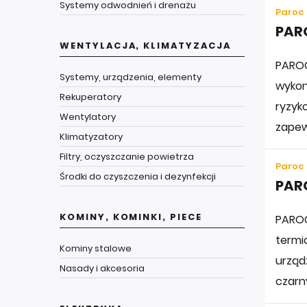
Systemy odwodnień i drenażu
Paroc
PARO
WENTYLACJA, KLIMATYZACJA
PAROC
Systemy, urządzenia, elementy
wykon
Rekuperatory
ryzyko
Wentylatory
zapew
Klimatyzatory
Filtry, oczyszczanie powietrza
Paroc
Środki do czyszczenia i dezynfekcji
PARO
KOMINY, KOMINKI, PIECE
PAROC
termi
Kominy stalowe
urząd
Nasady i akcesoria
czar