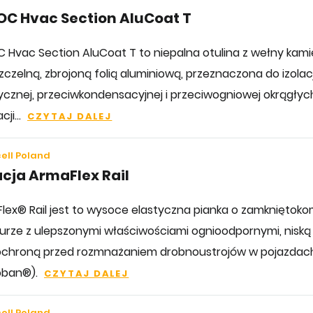
C Hvac Section AluCoat T
 Hvac Section AluCoat T to niepalna otulina z wełny kami
czelną, zbrojoną folią aluminiową, przeznaczona do izolacj
ycznej, przeciwkondensacyjnej i przeciwogniowej okrągł
cji...
CZYTAJ DALEJ
ell Poland
acja ArmaFlex Rail
lex® Rail jest to wysoce elastyczna pianka o zamkniętok
turze z ulepszonymi właściwościami ognioodpornymi, nisk
ochroną przed rozmnażaniem drobnoustrojów w pojazdac
oban®).
CZYTAJ DALEJ
ell Poland