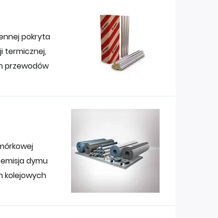
ennej pokryta
i termicznej,
ych przewodów
omórkowej
ą emisja dymu
h kolejowych