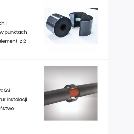
h i
 w punktach
lement, z 2
ości
r instalacji
eństwo