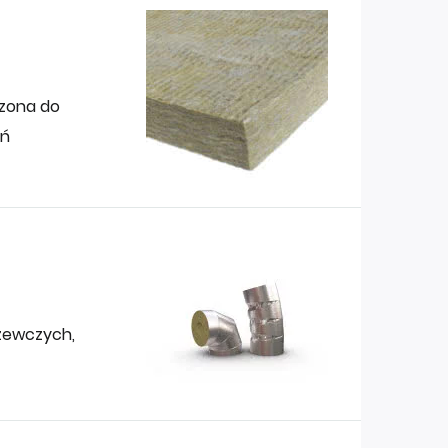
czona do
eń
rzewczych,