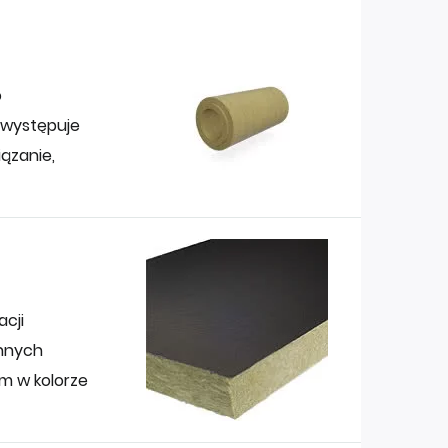
o
e występuje
iązanie,
acji
innych
m w kolorze