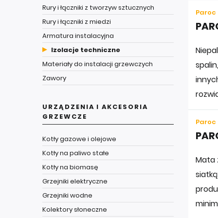
Rury i łączniki z tworzyw sztucznych
Paroc
Rury i łączniki z miedzi
PARO
Armatura instalacyjna
Niepa
Izolacje techniczne
Materiały do instalacji grzewczych
spalin
Zawory
innyc
rozwi
URZĄDZENIA I AKCESORIA
GRZEWCZE
Paroc
PAR
Kotły gazowe i olejowe
Kotły na paliwo stałe
Mata 
Kotły na biomasę
siatk
Grzejniki elektryczne
produ
Grzejniki wodne
minima
Kolektory słoneczne