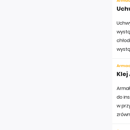
Armac
Uch
Uchwy
wystąp
chłod
wystą
Armac
Klej
ArmaF
do in
w prz
zrówn