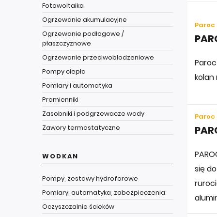
Fotowoltaika
Ogrzewanie akumulacyjne
Paroc
Ogrzewanie podłogowe /
PARO
płaszczyznowe
Ogrzewanie przeciwoblodzeniowe
Paroc
Pompy ciepła
kolan
Pomiary i automatyka
Promienniki
Zasobniki i podgrzewacze wody
Paroc
Zawory termostatyczne
PARO
PAROC
WODKAN
się do
Pompy, zestawy hydroforowe
ruroc
Pomiary, automatyka, zabezpieczenia
alumi
Oczyszczalnie ścieków