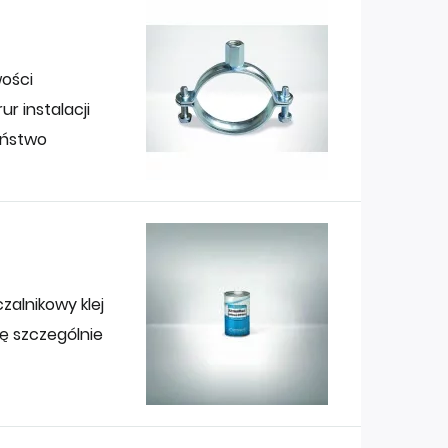
ości
r instalacji
eństwo
zalnikowy klej
ię szczególnie