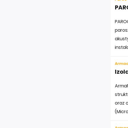
PARO
PAROC
parosz
akust
instala
Armac
Izol
ArmaF
struk
oraz 
(Micr
Armac