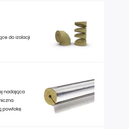
ce do izolacji
ej nadająca
rmiczna
ą powłokę