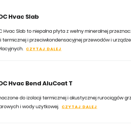
OC Hvac Slab
 Hvac Slab to niepalna płyta z wełny mineralnej przezna
cji termicznej i przeciwkondensacyjnej przewodów i urządz
lacyjnych.
CZYTAJ DALEJ
OC Hvac Bend AluCoat T
naczone do izolacji termicznej i akustycznej rurociągów g
 parowych i wody użytkowej.
CZYTAJ DALEJ