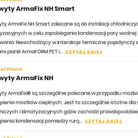
wyty ArmaFix NH Smart
ty ArmaFix NH Smart zalecane są do instalacji chłodniczyc
tyzacyjnych w celu zapobiegania kondensacji pary wodnej
ania. Niewchodzący w interakcje termiczne pojedynczy e
mi pianki ArmaFORM PET i...
CZYTAJ DALEJ
ell Poland
wyty ArmaFix NH
ty ArmaFix® są szczególnie polecane w przypadku możliw
ienia mostków cieplnych. Jest to szczególnie istotne dla ru
niczych i klimatyzacyjnych gdzie zachodzi prawdopodobi
pienia kondensacji pomiędzy rurą...
CZYTAJ DALEJ