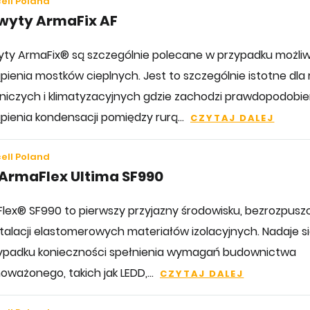
ell Poland
wyty ArmaFix AF
ty ArmaFix® są szczególnie polecane w przypadku możliw
ienia mostków cieplnych. Jest to szczególnie istotne dla ru
niczych i klimatyzacyjnych gdzie zachodzi prawdopodobi
pienia kondensacji pomiędzy rurą...
CZYTAJ DALEJ
ell Poland
 ArmaFlex Ultima SF990
lex® SF990 to pierwszy przyjazny środowisku, bezrozpuszc
stalacji elastomerowych materiałów izolacyjnych. Nadaje s
ypadku konieczności spełnienia wymagań budownictwa
oważonego, takich jak LEDD,...
CZYTAJ DALEJ