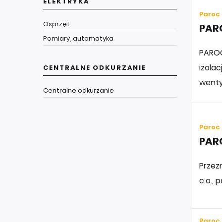
ELEKTRYKA
Paroc
Osprzęt
PAR
Pomiary, automatyka
PAROC
izola
CENTRALNE ODKURZANIE
wenty
Centralne odkurzanie
Paroc
PAR
Przez
c.o.,
Paroc