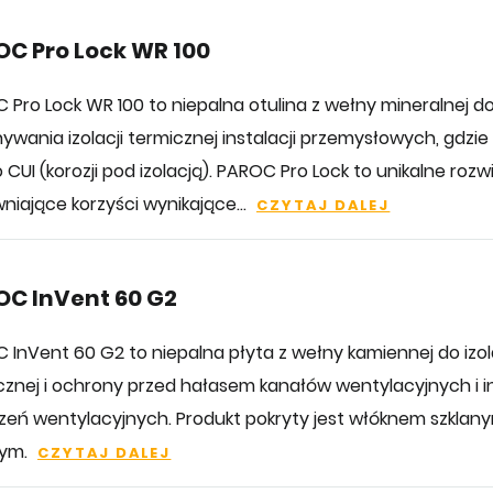
C Pro Lock WR 100
 Pro Lock WR 100 to niepalna otulina z wełny mineralnej d
ywania izolacji termicznej instalacji przemysłowych, gdzi
 CUI (korozji pod izolacją). PAROC Pro Lock to unikalne rozw
niające korzyści wynikające...
CZYTAJ DALEJ
C InVent 60 G2
 InVent 60 G2 to niepalna płyta z wełny kamiennej do izol
cznej i ochrony przed hałasem kanałów wentylacyjnych i 
zeń wentylacyjnych. Produkt pokryty jest włóknem szklany
nym.
CZYTAJ DALEJ