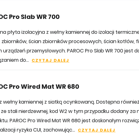
C Pro Slab WR 700
lna płyta izolacyjna z wełny kamiennej do izolacji termiczn
, zbiorników, ścian zbiorników procesowych, ścian kotłów, f
h urządzeń przemysłowych. PAROC Pro Slab WR 700 jest 
ązaniem do...
CZYTAJ DALEJ
OC Pro Wired Mat WR 680
z wełny kamiennej z siatką ocynkowaną. Dostępna również 
ą ze stali nierdzewnej, kod W2 w tym przypadku dodany za
ktu. PAROC Pro Wired Mat WR 680 jest doskonałym rozwi
lizacji ryzyka CUI, zachowując...
CZYTAJ DALEJ