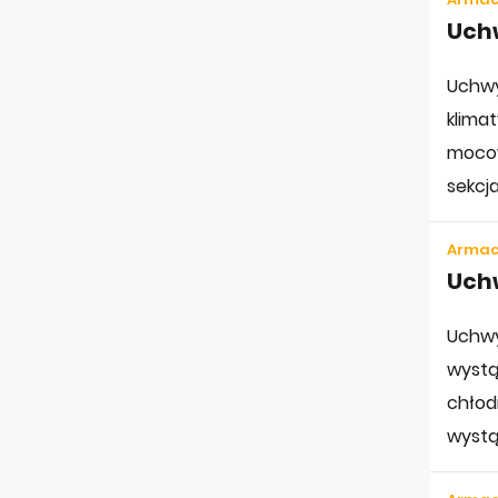
Uch
Uchwy
klima
mocow
sekcja
Armac
Uch
Uchwy
wystąp
chłod
wystą