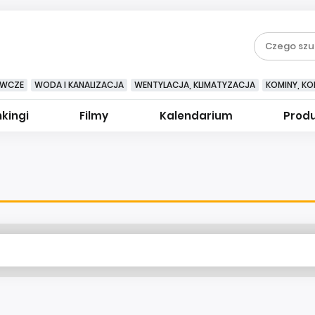
EWCZE
WODA I KANALIZACJA
WENTYLACJA, KLIMATYZACJA
KOMINY, KOM
kingi
Filmy
Kalendarium
Prod