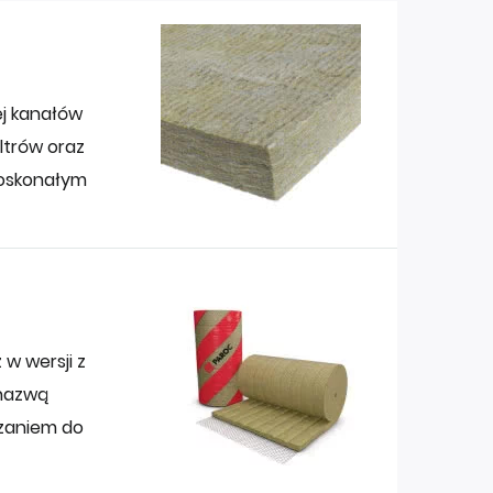
ej kanałów
iltrów oraz
doskonałym
w wersji z
 nazwą
ązaniem do