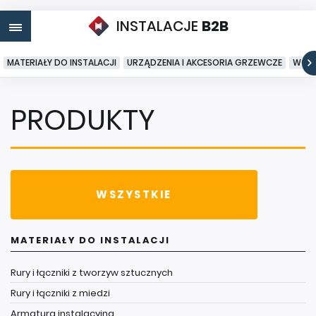
INSTALACJE
B2B
MATERIAŁY DO INSTALACJI
URZĄDZENIA I AKCESORIA GRZEWCZE
WODA
PRODUKTY
WSZYSTKIE
MATERIAŁY DO INSTALACJI
Rury i łączniki z tworzyw sztucznych
Rury i łączniki z miedzi
Armatura instalacyjna