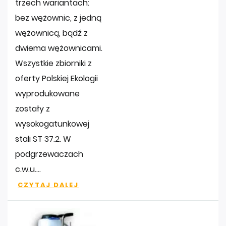
trzech wariantach:
bez wężownic, z jedną
wężownicą, bądź z
dwiema wężownicami.
Wszystkie zbiorniki z
oferty Polskiej Ekologii
wyprodukowane
zostały z
wysokogatunkowej
stali ST 37.2. W
podgrzewaczach
c.w.u....
CZYTAJ DALEJ