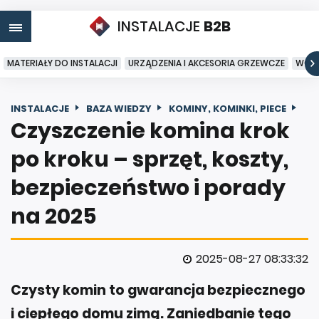
INSTALACJE
B2B
MATERIAŁY DO INSTALACJI
URZĄDZENIA I AKCESORIA GRZEWCZE
WODA
INSTALACJE
BAZA WIEDZY
KOMINY, KOMINKI, PIECE
Czyszczenie komina krok
po kroku – sprzęt, koszty,
bezpieczeństwo i porady
na 2025
2025-08-27 08:33:32
Czysty komin to gwarancja bezpiecznego
i ciepłego domu zimą. Zaniedbanie tego