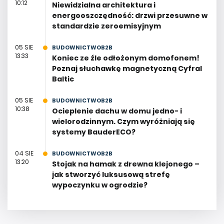
10:12
Niewidzialna architektura i
energooszczędność: drzwi przesuwne w
standardzie zeroemisyjnym
05 SIE
BUDOWNICTWOB2B
13:33
Koniec ze źle odłożonym domofonem!
Poznaj słuchawkę magnetyczną Cyfral
Baltic
05 SIE
BUDOWNICTWOB2B
10:38
Ocieplenie dachu w domu jedno- i
wielorodzinnym. Czym wyróżniają się
systemy BauderECO?
04 SIE
BUDOWNICTWOB2B
13:20
Stojak na hamak z drewna klejonego –
jak stworzyć luksusową strefę
wypoczynku w ogrodzie?