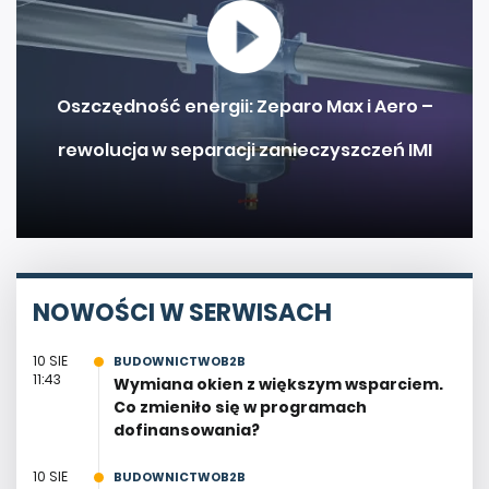
Oszczędność energii: Zeparo Max i Aero –
rewolucja w separacji zanieczyszczeń IMI
NOWOŚCI W SERWISACH
10 SIE
BUDOWNICTWOB2B
11:43
Wymiana okien z większym wsparciem.
Co zmieniło się w programach
dofinansowania?
10 SIE
BUDOWNICTWOB2B