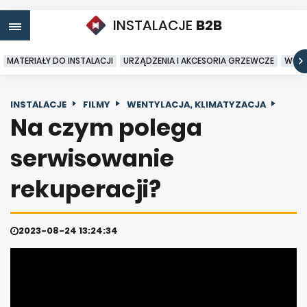
INSTALACJE
B2B
MATERIAŁY DO INSTALACJI
URZĄDZENIA I AKCESORIA GRZEWCZE
WODA
INSTALACJE
FILMY
WENTYLACJA, KLIMATYZACJA
Na czym polega
serwisowanie
rekuperacji?
2023-08-24 13:24:34