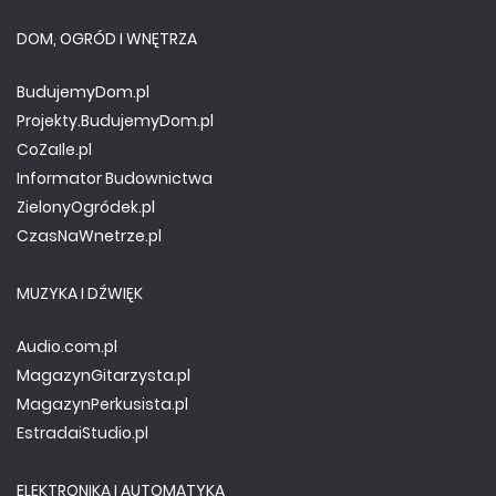
DOM, OGRÓD I WNĘTRZA
BudujemyDom.pl
Projekty.BudujemyDom.pl
CoZaIle.pl
Informator Budownictwa
ZielonyOgródek.pl
CzasNaWnetrze.pl
MUZYKA I DŹWIĘK
Audio.com.pl
MagazynGitarzysta.pl
MagazynPerkusista.pl
EstradaiStudio.pl
ELEKTRONIKA I AUTOMATYKA