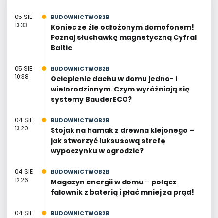
05 SIE
BUDOWNICTWOB2B
13:33
Koniec ze źle odłożonym domofonem!
Poznaj słuchawkę magnetyczną Cyfral
Baltic
05 SIE
BUDOWNICTWOB2B
10:38
Ocieplenie dachu w domu jedno- i
wielorodzinnym. Czym wyróżniają się
systemy BauderECO?
04 SIE
BUDOWNICTWOB2B
13:20
Stojak na hamak z drewna klejonego –
jak stworzyć luksusową strefę
wypoczynku w ogrodzie?
04 SIE
BUDOWNICTWOB2B
12:26
Magazyn energii w domu – połącz
falownik z baterią i płać mniej za prąd!
04 SIE
BUDOWNICTWOB2B