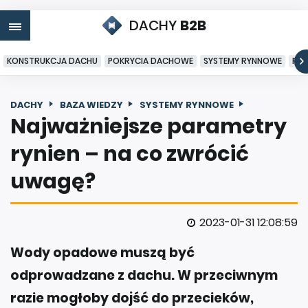
DACHY
B2B
KONSTRUKCJA DACHU
POKRYCIA DACHOWE
SYSTEMY RYNNOWE
PO
DACHY
BAZA WIEDZY
SYSTEMY RYNNOWE
Najważniejsze parametry
rynien – na co zwrócić
uwagę?
2023-01-31 12:08:59
Wody opadowe muszą być
odprowadzane z dachu. W przeciwnym
razie mogłoby dojść do przecieków,