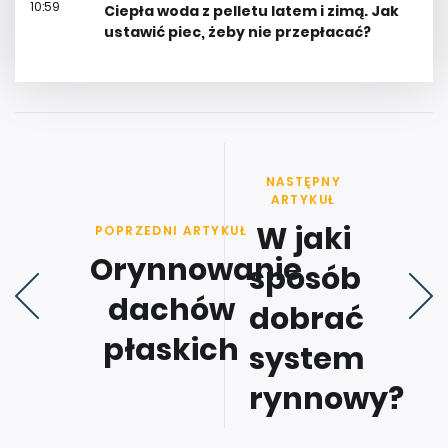
10:59
Ciepła woda z pelletu latem i zimą. Jak
ustawić piec, żeby nie przepłacać?
NASTĘPNY
ARTYKUŁ
W jaki
POPRZEDNI ARTYKUŁ
Orynnowanie
sposób
dachów
dobrać
płaskich
system
rynnowy?