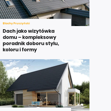
Blachy Pruszyński
Dach jako wizytówka
domu – kompleksowy
poradnik doboru stylu,
koloru i formy