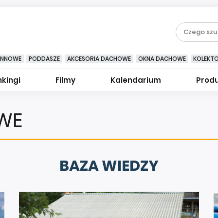
YNNOWE
PODDASZE
AKCESORIA DACHOWE
OKNA DACHOWE
KOLEKT
kingi
Filmy
Kalendarium
Prod
WE
BAZA WIEDZY