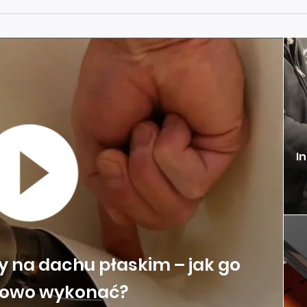
I
 na dachu płaskim – jak go
łowo wykonać?