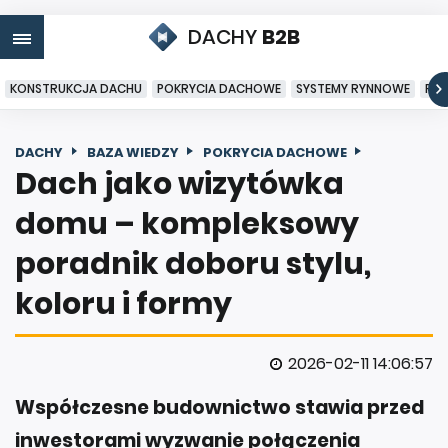
DACHY
B2B
KONSTRUKCJA DACHU
POKRYCIA DACHOWE
SYSTEMY RYNNOWE
PO
DACHY
BAZA WIEDZY
POKRYCIA DACHOWE
Dach jako wizytówka
domu – kompleksowy
poradnik doboru stylu,
koloru i formy
2026-02-11 14:06:57
Współczesne budownictwo stawia przed
inwestorami wyzwanie połączenia