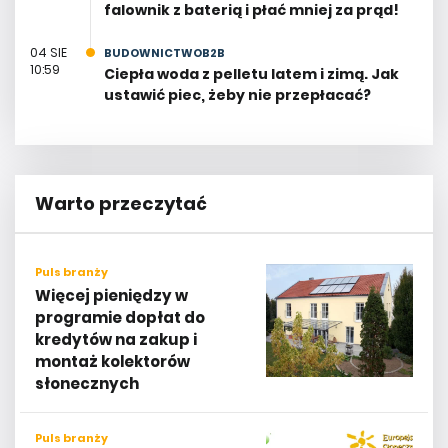
falownik z baterią i płać mniej za prąd!
04 SIE
BUDOWNICTWOB2B
10:59
Ciepła woda z pelletu latem i zimą. Jak
ustawić piec, żeby nie przepłacać?
Warto przeczytać
Puls branży
Więcej pieniędzy w
programie dopłat do
kredytów na zakup i
montaż kolektorów
słonecznych
Puls branży