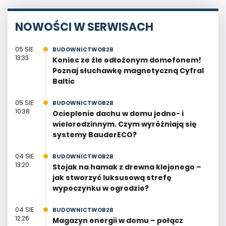
NOWOŚCI W SERWISACH
05 SIE
BUDOWNICTWOB2B
13:33
Koniec ze źle odłożonym domofonem!
Poznaj słuchawkę magnetyczną Cyfral
Baltic
05 SIE
BUDOWNICTWOB2B
10:38
Ocieplenie dachu w domu jedno- i
wielorodzinnym. Czym wyróżniają się
systemy BauderECO?
04 SIE
BUDOWNICTWOB2B
13:20
Stojak na hamak z drewna klejonego –
jak stworzyć luksusową strefę
wypoczynku w ogrodzie?
04 SIE
BUDOWNICTWOB2B
12:26
Magazyn energii w domu – połącz