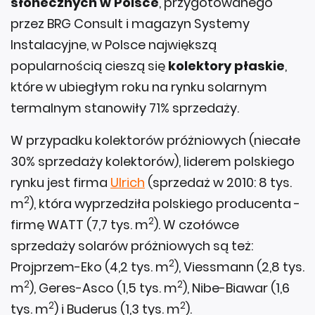
słonecznych w Polsce
, przygotowanego
przez BRG Consult i magazyn Systemy
Instalacyjne, w Polsce największą
popularnością cieszą się
kolektory płaskie
,
które w ubiegłym roku na rynku solarnym
termalnym stanowiły 71% sprzedaży.
W przypadku kolektorów próżniowych (niecałe
30% sprzedaży kolektorów), liderem polskiego
rynku jest firma
Ulrich
(sprzedaż w 2010: 8 tys.
2
m
), która wyprzedziła polskiego producenta -
2
firmę WATT (7,7 tys. m
). W czołówce
sprzedaży solarów próżniowych są też:
2
Projprzem-Eko (4,2 tys. m
), Viessmann (2,8 tys.
2
2
m
), Geres-Asco (1,5 tys. m
), Nibe-Biawar (1,6
2
2
tys. m
) i Buderus (1,3 tys. m
).