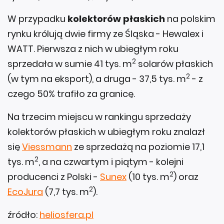
W przypadku
kolektorów płaskich
na polskim
rynku królują dwie firmy ze Śląska - Hewalex i
WATT. Pierwsza z nich w ubiegłym roku
2
sprzedała w sumie 41 tys. m
solarów płaskich
2
(w tym na eksport), a druga - 37,5 tys. m
- z
czego 50% trafiło za granicę.
Na trzecim miejscu w rankingu sprzedaży
kolektorów płaskich w ubiegłym roku znalazł
się
Viessmann
ze sprzedażą na poziomie 17,1
2
tys. m
, a na czwartym i piątym - kolejni
2
producenci z Polski -
Sunex
(10 tys. m
) oraz
2
EcoJura
(7,7 tys. m
).
źródło:
heliosfera.pl