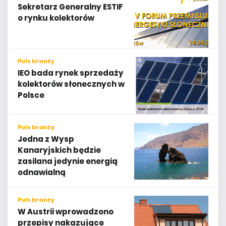
Sekretarz Generalny ESTIF
o rynku kolektorów
Puls branży
IEO bada rynek sprzedaży
kolektorów słonecznych w
Polsce
Puls branży
Jedna z Wysp
Kanaryjskich będzie
zasilana jedynie energią
odnawialną
Puls branży
W Austrii wprowadzono
przepisy nakazujące