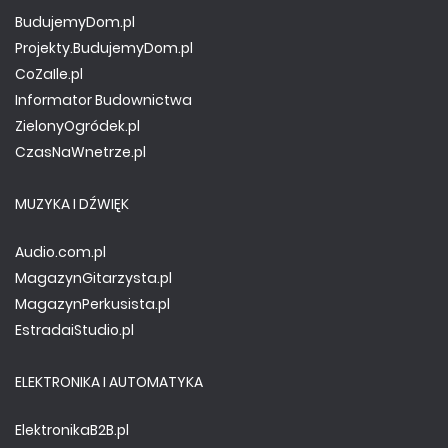
BudujemyDom.pl
Projekty.BudujemyDom.pl
CoZaIle.pl
Informator Budownictwa
ZielonyOgródek.pl
CzasNaWnetrze.pl
MUZYKA I DŹWIĘK
Audio.com.pl
MagazynGitarzysta.pl
MagazynPerkusista.pl
EstradaiStudio.pl
ELEKTRONIKA I AUTOMATYKA
ElektronikaB2B.pl