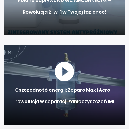
Kolano odpływowe WC AIRCONNECT® –
Rewolucja 2-w-1 w Twojej łazience!
Oszczędność energii: Zeparo Max i Aero –
rewolucja w separacji zanieczyszczeń IMI