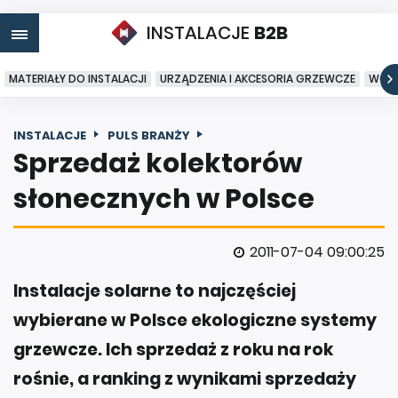
INSTALACJE
B2B
MATERIAŁY DO INSTALACJI
URZĄDZENIA I AKCESORIA GRZEWCZE
WODA
INSTALACJE
PULS BRANŻY
Sprzedaż kolektorów
słonecznych w Polsce
2011-07-04 09:00:25
Instalacje solarne to najczęściej
wybierane w Polsce ekologiczne systemy
grzewcze. Ich sprzedaż z roku na rok
rośnie, a ranking z wynikami sprzedaży