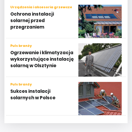
Urządzenia i akcesoria grzewcze
Ochrona instalacji
solarnej przed
przegrzaniem
Puls branży
Ogrzewanie i klimatyzacja
wykorzystujące instalację
solarną w Olsztynie
Puls branży
Sukces instalacji
solarnych w Polsce