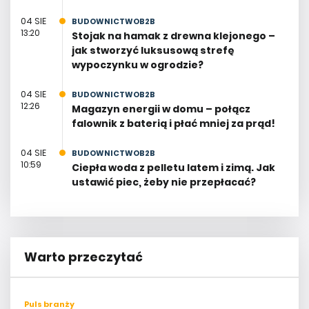
04 SIE
BUDOWNICTWOB2B
13:20
Stojak na hamak z drewna klejonego –
jak stworzyć luksusową strefę
wypoczynku w ogrodzie?
04 SIE
BUDOWNICTWOB2B
12:26
Magazyn energii w domu – połącz
falownik z baterią i płać mniej za prąd!
04 SIE
BUDOWNICTWOB2B
10:59
Ciepła woda z pelletu latem i zimą. Jak
ustawić piec, żeby nie przepłacać?
Warto przeczytać
Puls branży