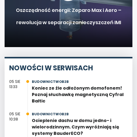
Oszczędność energii: Zeparo Max i Aero –
rewolucja w separacji zanieczyszczeń IMI
NOWOŚCI W SERWISACH
05 SIE
BUDOWNICTWOB2B
13:33
Koniec ze źle odłożonym domofonem!
Poznaj słuchawkę magnetyczną Cyfral
Baltic
05 SIE
BUDOWNICTWOB2B
10:38
Ocieplenie dachu w domu jedno- i
wielorodzinnym. Czym wyróżniają się
systemy BauderECO?