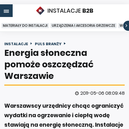
INSTALACJE
B2B
MATERIAŁY DO INSTALACJI
URZĄDZENIA I AKCESORIA GRZEWCZE
WODA
INSTALACJE
PULS BRANŻY
Energia słoneczna
pomoże oszczędzać
Warszawie
2011-05-06 08:09:48
Warszawscy urzędnicy chcąc ograniczyć
wydatki na ogrzewanie i ciepłą wodę
stawiają na energię słoneczną. Instalacje