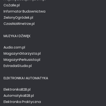
CoZaIle.pl
Informator Budownictwa
ZielonyOgródek.pl
CzasNaWnetrze.pl
MUZYKA I DŹWIĘK
Audio.com.pl
MagazynGitarzysta.pl
MagazynPerkusista.pl
EstradaiStudio.pl
ELEKTRONIKA I AUTOMATYKA
ElektronikaB2B.pl
AutomatykaB2B.pl
Elektronika Praktyczna