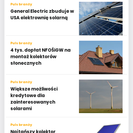
Puls branży
General Electric zbuduje w
USA elektrownię solarną
Puls branży
4 tys. dopłat NFOŚiGW na
montaż kolektorów
słonecznych
Puls branży
Większe możliwości
kredytowe dla
zainteresowanych
solarami
Puls branży
Najtańszy kolektor