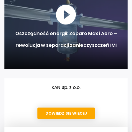
Oszczędność energii: Zeparo Max i Aero –
rewolucja w separacji zanieczyszczeń IMI
KAN Sp. z o.o.
DOWIEDZ SIĘ WIĘCEJ
PUBLIKACJE FIRMY
więcej