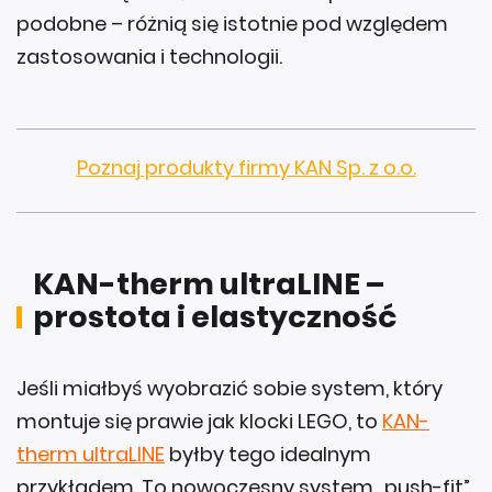
zastosowania i technologii.
Poznaj produkty firmy KAN Sp. z o.o.
KAN-therm ultraLINE –
prostota i elastyczność
Jeśli miałbyś wyobrazić sobie system, który
montuje się prawie jak klocki LEGO, to
KAN-
therm ultraLINE
byłby tego idealnym
przykładem. To nowoczesny system „push-fit”,
w którym rura – po odpowiednim