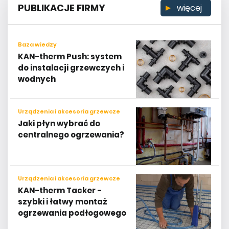
Baza wiedzy
KAN-therm Push: system
do instalacji grzewczych i
wodnych
Urządzenia i akcesoria grzewcze
Jaki płyn wybrać do
centralnego ogrzewania?
Urządzenia i akcesoria grzewcze
KAN-therm Tacker -
szybki i łatwy montaż
ogrzewania podłogowego
Woda i kanalizacja