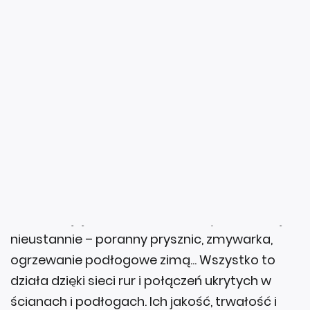
Zacznijmy od oczywistego, choć często
niedocenianego faktu: instalacja wodna i
grzewcza to kręgosłup techniczny każdego
budynku.
Nie widać jej na co dzień, ale korzystasz z niej
nieustannie – poranny prysznic, zmywarka,
ogrzewanie podłogowe zimą... Wszystko to
działa dzięki sieci rur i połączeń ukrytych w
ścianach i podłogach. Ich jakość, trwałość i
sposób montażu to nie tylko kwestia