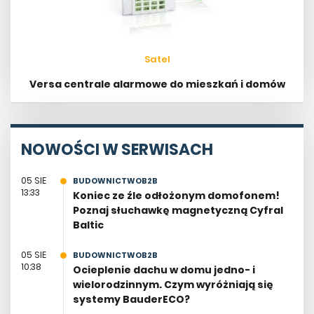
Satel
Versa centrale alarmowe do mieszkań i domów
NOWOŚCI W SERWISACH
05 SIE
BUDOWNICTWOB2B
13:33
Koniec ze źle odłożonym domofonem!
Poznaj słuchawkę magnetyczną Cyfral
Baltic
05 SIE
BUDOWNICTWOB2B
10:38
Ocieplenie dachu w domu jedno- i
wielorodzinnym. Czym wyróżniają się
systemy BauderECO?