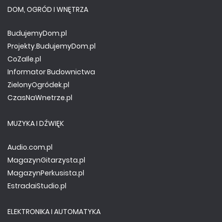
DOM, OGRÓD I WNĘTRZA
BudujemyDom.pl
Projekty.BudujemyDom.pl
CoZaIle.pl
Informator Budownictwa
ZielonyOgródek.pl
CzasNaWnetrze.pl
MUZYKA I DŹWIĘK
Audio.com.pl
MagazynGitarzysta.pl
MagazynPerkusista.pl
EstradaiStudio.pl
ELEKTRONIKA I AUTOMATYKA