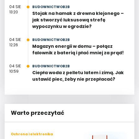
04 SIE
BUDOWNICTWOB2B
13:20
Stojak na hamak z drewna klejonego –
jak stworzyć luksusową strefę
wypoczynku w ogrodzie?
04 SIE
BUDOWNICTWOB2B
12:26
Magazyn energii w domu – połącz
falownik z baterią i płać mniej za prąd!
04 SIE
BUDOWNICTWOB2B
10:59
Ciepła woda z pelletu latem i zimą. Jak
ustawić piec, żeby nie przepłacać?
Warto przeczytać
Ochrona i elektronika