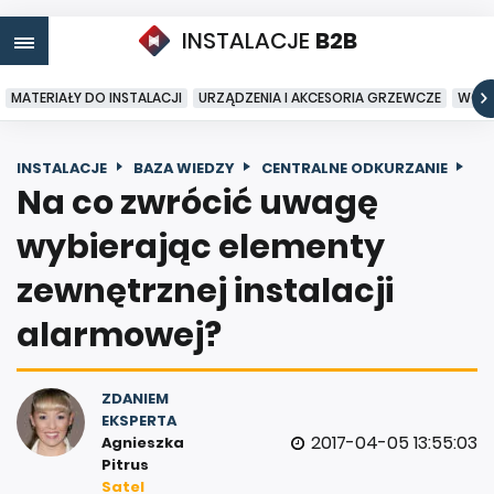
INSTALACJE
B2B
MATERIAŁY DO INSTALACJI
URZĄDZENIA I AKCESORIA GRZEWCZE
WODA
INSTALACJE
BAZA WIEDZY
CENTRALNE ODKURZANIE
Na co zwrócić uwagę
wybierając elementy
zewnętrznej instalacji
alarmowej?
ZDANIEM
EKSPERTA
2017-04-05 13:55:03
Agnieszka
Pitrus
Satel