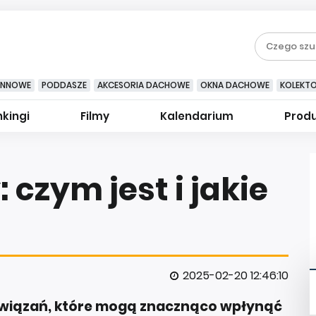
YNNOWE
PODDASZE
AKCESORIA DACHOWE
OKNA DACHOWE
KOLEKT
kingi
Filmy
Kalendarium
Prod
czym jest i jakie
2025-02-20 12:46:10
związań, które mogą znacznąco wpłynąć