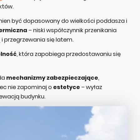
któw.
ien być dopasowany do wielkości poddasza i
termiczna
– niski współczynnik przenikania
 i przegrzewania się latem.
lność
, która zapobiega przedostawaniu się
ada
mechanizmy zabezpieczające
,
iec nie zapominaj o
estetyce
– wyłaz
ewacją budynku.