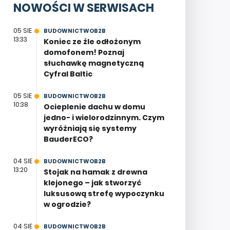
NOWOŚCI W SERWISACH
05 SIE
BUDOWNICTWOB2B
13:33
Koniec ze źle odłożonym
domofonem! Poznaj
słuchawkę magnetyczną
Cyfral Baltic
05 SIE
BUDOWNICTWOB2B
10:38
Ocieplenie dachu w domu
jedno- i wielorodzinnym. Czym
wyróżniają się systemy
BauderECO?
04 SIE
BUDOWNICTWOB2B
13:20
Stojak na hamak z drewna
klejonego – jak stworzyć
luksusową strefę wypoczynku
w ogrodzie?
04 SIE
BUDOWNICTWOB2B