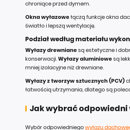
chroniące przed dymem.
Okna wyłazowe
łączą funkcje okna da
światło i lepszą wentylację.
Podział według materiału wyko
Wyłazy drewniane
są estetyczne i dobr
konserwacji.
Wyłazy aluminiowe
są lekk
mniej izolacyjne niż drewniane.
Wyłazy z tworzyw sztucznych (PCV)
c
łatwością utrzymania, dlatego są polec
Jak wybrać odpowiedni
Wybór odpowiedniego
wyłazu dachowe