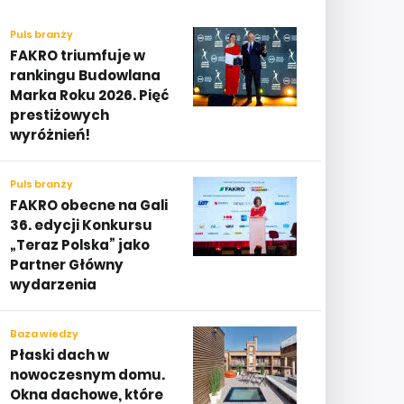
Puls branży
FAKRO triumfuje w
rankingu Budowlana
Marka Roku 2026. Pięć
prestiżowych
wyróżnień!
Puls branży
FAKRO obecne na Gali
36. edycji Konkursu
„Teraz Polska” jako
Partner Główny
wydarzenia
Baza wiedzy
Płaski dach w
nowoczesnym domu.
Okna dachowe, które