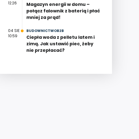
12:26
Magazyn energii w domu –
połącz falownik z baterią i płać
mniej za prąd!
04 SIE
BUDOWNICTWOB2B
10:59
Ciepła woda z pelletu latem i
zimą. Jak ustawić piec, żeby
nie przepłacać?