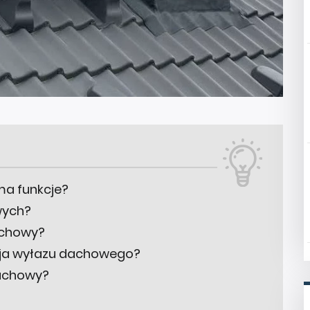
ma funkcje?
wych?
achowy?
cja wyłazu dachowego?
achowy?