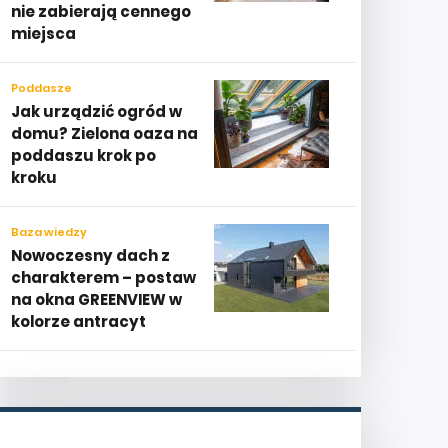
nie zabierają cennego
miejsca
Poddasze
Jak urządzić ogród w
domu? Zielona oaza na
poddaszu krok po
kroku
Baza wiedzy
Nowoczesny dach z
charakterem – postaw
na okna GREENVIEW w
kolorze antracyt