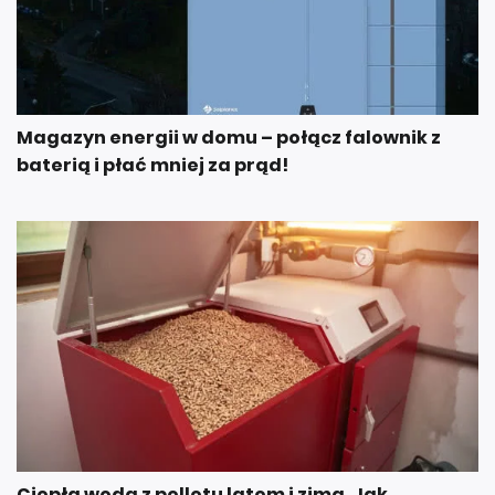
Magazyn energii w domu – połącz falownik z
baterią i płać mniej za prąd!
Ciepła woda z pelletu latem i zimą. Jak
ustawić piec, żeby nie przepłacać?