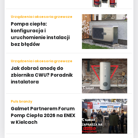
Urządzenia i akcesoria grzewcze
Pompa ciepła:
konfiguracja i
uruchomienie instalacji
bez błędów
Urządzenia i akcesoria grzewcze
Jak dobrać anodę do
zbiornika CWU? Poradnik
instalatora
Puls branży
Galmet Partnerem Forum
Pomp Ciepła 2026 na ENEX
w Kielcach