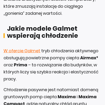
„gonienia” zadanej wartości.
Jakie modele Galmet
wspierają chłodzenie
W ofercie Galmet
tryb chłodzenia aktywnego
obsługują powietrzne pompy ciepła
Airmax³
oraz
Prima
– to rozwiązanie dla budynków, w
których liczy się szybka reakcja i elastyczność
pracy.
Chłodzenie pasywne jest natomiast domeną
gruntowych pomp ciepła
Maxima
i
Maxima
Compact
, gdzie naturalny chłód gruntu
pozwala obniżać temperaturę przy