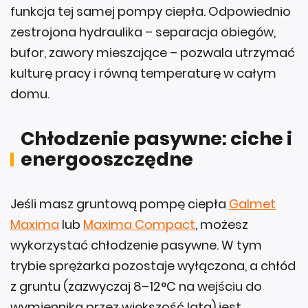
zestrojona hydraulika – separacja obiegów,
bufor, zawory mieszające – pozwala utrzymać
kulturę pracy i równą temperaturę w całym
domu.
Chłodzenie pasywne: ciche i
energooszczędne
Jeśli masz gruntową pompę ciepła
Galmet
Maxima
lub
Maxima Compact
, możesz
wykorzystać chłodzenie pasywne. W tym
trybie sprężarka pozostaje wyłączona, a chłód
z gruntu (zazwyczaj 8–12°C na wejściu do
wymiennika przez większość lata) jest
przekazywany bezpośrednio do instalacji w