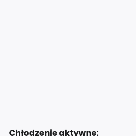
Zobacz film: pompa ciepła latem? Chłodzenie domu
aktywne i pasywne – zobacz jak to działa!
Poznaj pełną ofertę firmy Galmet
Chłodzenie aktywne:
precyzja i szybka reakcja