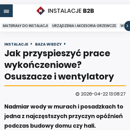
INSTALACJE
B2B
MATERIAŁY DO INSTALACJI
URZĄDZENIA I AKCESORIA GRZEWCZE
WODA
INSTALACJE
BAZA WIEDZY
Jak przyspieszyć prace
wykończeniowe?
Osuszacze i wentylatory
2026-04-22 13:08:27
Nadmiar wody w murach i posadzkach to
jedna z najczęstszych przyczyn opóźnień
podczas budowy domu czy hali.