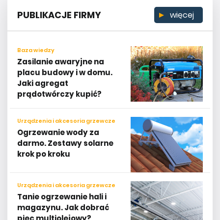
PUBLIKACJE FIRMY
więcej
Baza wiedzy
Zasilanie awaryjne na
placu budowy i w domu.
Jaki agregat
prądotwórczy kupić?
Urządzenia i akcesoria grzewcze
Ogrzewanie wody za
darmo. Zestawy solarne
krok po kroku
Urządzenia i akcesoria grzewcze
Tanie ogrzewanie hali i
magazynu. Jak dobrać
piec multiolejowy?