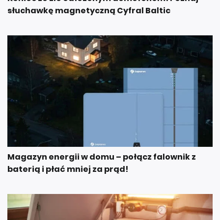
słuchawkę magnetyczną Cyfral Baltic
Magazyn energii w domu – połącz falownik z
baterią i płać mniej za prąd!