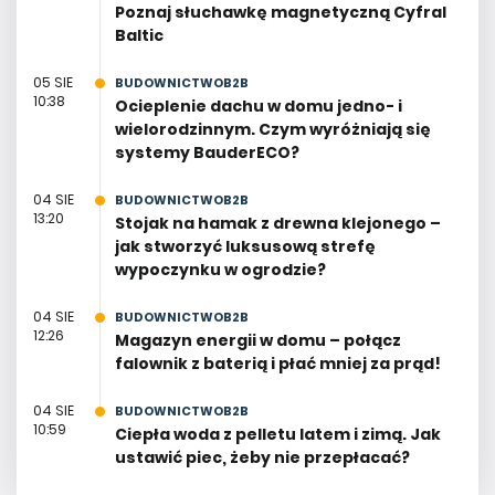
Poznaj słuchawkę magnetyczną Cyfral
Baltic
05 SIE
BUDOWNICTWOB2B
10:38
Ocieplenie dachu w domu jedno- i
wielorodzinnym. Czym wyróżniają się
systemy BauderECO?
04 SIE
BUDOWNICTWOB2B
13:20
Stojak na hamak z drewna klejonego –
jak stworzyć luksusową strefę
wypoczynku w ogrodzie?
04 SIE
BUDOWNICTWOB2B
12:26
Magazyn energii w domu – połącz
falownik z baterią i płać mniej za prąd!
04 SIE
BUDOWNICTWOB2B
10:59
Ciepła woda z pelletu latem i zimą. Jak
ustawić piec, żeby nie przepłacać?