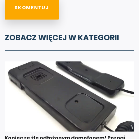
ZOBACZ WIĘCEJ W KATEGORII
Koniec ze źle odłożonym domofonem! Poznaj