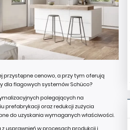
ej przystępne cenowo, a przy tym oferują
owy dla flagowych systemów Schüco?
tymalizacyjnych polegających na
u prefabrykacji oraz redukcji zużycia
zebne do uzyskania wymaganych właściwości.
z usprawnień w procesach produkcji i