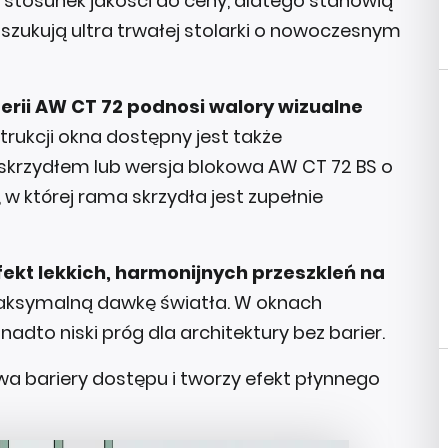
 stosunek jakości do ceny, dlatego stanowią
szukują ultra trwałej stolarki o nowoczesnym
erii AW CT 72 podnosi walory wizualne
trukcji okna dostępny jest także
skrzydłem lub wersja blokowa AW CT 72 BS o
 w której rama skrzydła jest zupełnie
ekt lekkich, harmonijnych przeszkleń na
aksymalną dawkę światła. W oknach
dto niski próg dla architektury bez barier.
 bariery dostępu i tworzy efekt płynnego