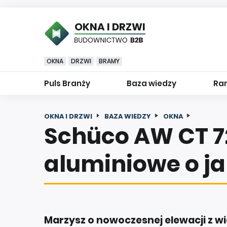
OKNA I DRZWI
OKNA
DRZWI
BRAMY
Puls Branży
Baza wiedzy
Ran
OKNA I DRZWI
BAZA WIEDZY
OKNA
Schüco AW CT 72
aluminiowe o j
Marzysz o nowoczesnej elewacji z w