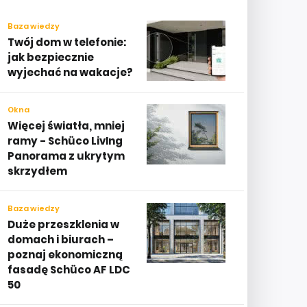
Baza wiedzy
Twój dom w telefonie:
jak bezpiecznie
wyjechać na wakacje?
Okna
Więcej światła, mniej
ramy - Schüco LivIng
Panorama z ukrytym
skrzydłem
Baza wiedzy
Duże przeszklenia w
domach i biurach –
poznaj ekonomiczną
fasadę Schüco AF LDC
50