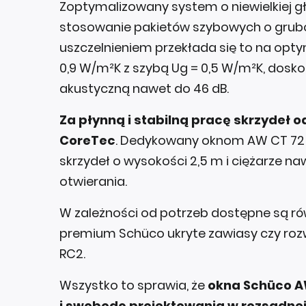
Zoptymalizowany system o niewielkiej
stosowanie pakietów szybowych o grubo
uszczelnieniem przekłada się to na opt
0,9 W/m²K z szybą Ug = 0,5 W/m²K, dosk
akustyczną nawet do 46 dB.
Za płynną i stabilną pracę skrzydeł
CoreTec
. Dedykowany oknom AW CT 72 
skrzydeł o wysokości 2,5 m i ciężarze n
otwierania.
W zależności od potrzeb dostępne są r
premium Schüco ukryte zawiasy czy roz
RC2.
Wszystko to sprawia, że
okna Schüco A
i swobodę projektowania w rozsądnej