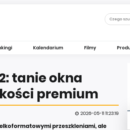
kingi
Kalendarium
Filmy
Prod
: tanie okna
akości premium
2026-05-11 11:23:19
ielkoformatowymi przeszkleniami, ale