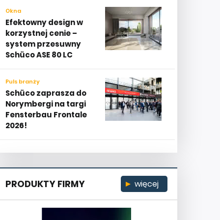
Okna
Efektowny design w
korzystnej cenie –
system przesuwny
Schüco ASE 80 LC
Puls branży
Schüco zaprasza do
Norymbergi na targi
Fensterbau Frontale
2026!
PRODUKTY FIRMY
więcej