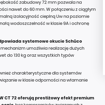
 głębokość zabudowy 72 mm pozwala na
ści nawet do 60 mm. W połączeniu z ciągłym
ymalną izolacyjność cieplną Uw na poziomie
onałą wodoszczelność w klasie 9A i ochronę
 odpowiada systemowe okucie Schüco
mechanizm umożliwia realizację dużych
awet do 130 kg oraz wszystkich typów
ównież charakterystyczne dla systemów
wiązanie w klasie odporności na włamanie
W CT 72 oferują prestiżowy efekt premium
 cenie
, bez kompromisów związanych z