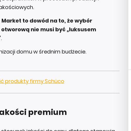
jakościowych.
 Market to dowód na to, że
wybór
ę otworową nie musi być „luksusem
”
.
rnizacji domu w średnim budżecie.
ić produkty firmy Schüco
jakości premium