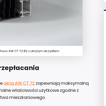
chüco AW CT 72 BS z ukrytym skrzydłem.
przepłacania
ne
okna AW CT 72
zapewniają maksymalną
malne właściwości użytkowe zgodne z
twa mieszkaniowego.