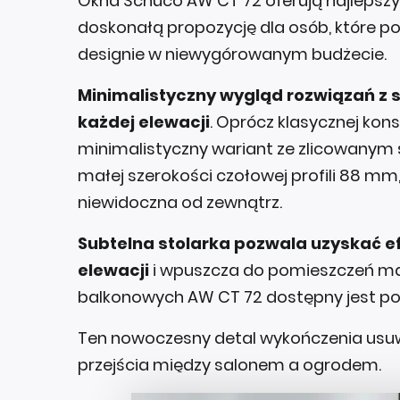
Okna Schüco AW CT 72 oferują najlepszy
doskonałą propozycję dla osób, które po
designie w niewygórowanym budżecie.
Minimalistyczny wygląd rozwiązań z s
każdej elewacji
. Oprócz klasycznej kons
minimalistyczny wariant ze zlicowanym 
małej szerokości czołowej profili 88 mm,
niewidoczna od zewnątrz.
Subtelna stolarka pozwala uzyskać ef
elewacji
i wpuszcza do pomieszczeń m
balkonowych AW CT 72 dostępny jest pona
Ten nowoczesny detal wykończenia usuwa
przejścia między salonem a ogrodem.