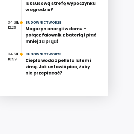
luksusową strefę wypoczynku
w ogrodzie?
04 SIE
BUDOWNICTWOB2B
12:26
Magazyn energii w domu –
połącz falownik z baterią i płać
mniej za prąd!
04 SIE
BUDOWNICTWOB2B
10:59
Ciepła woda z pelletu latem i
zimą. Jak ustawić piec, żeby
nie przepłacać?