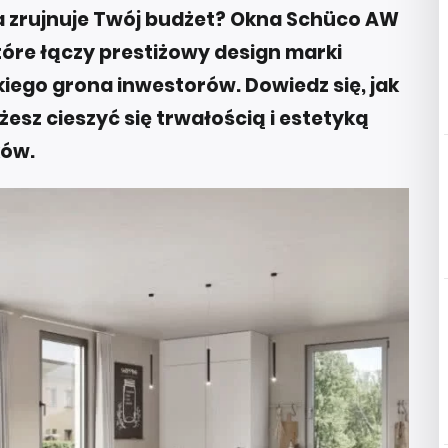
wa zrujnuje Twój budżet? Okna Schüco AW
tóre łączy prestiżowy design marki
iego grona inwestorów. Dowiedz się, jak
żesz cieszyć się trwałością i estetyką
ków.