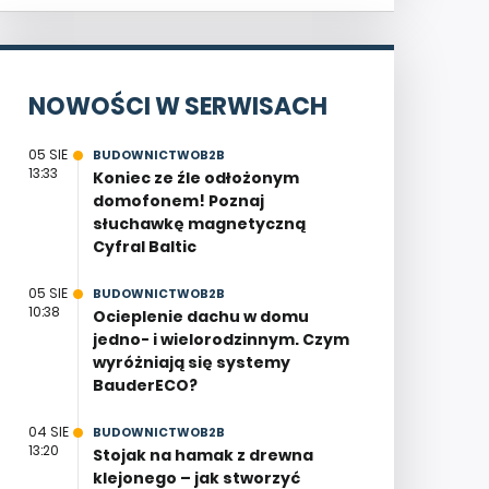
NOWOŚCI W SERWISACH
05 SIE
BUDOWNICTWOB2B
13:33
Koniec ze źle odłożonym
domofonem! Poznaj
słuchawkę magnetyczną
Cyfral Baltic
05 SIE
BUDOWNICTWOB2B
10:38
Ocieplenie dachu w domu
jedno- i wielorodzinnym. Czym
wyróżniają się systemy
BauderECO?
04 SIE
BUDOWNICTWOB2B
13:20
Stojak na hamak z drewna
klejonego – jak stworzyć