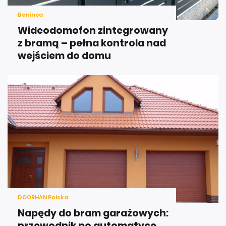
Beninca
Wideodomofon zintegrowany
z bramą – pełna kontrola nad
wejściem do domu
DOORHAN Polska
Napędy do bram garażowych:
przewodnik po automatyce