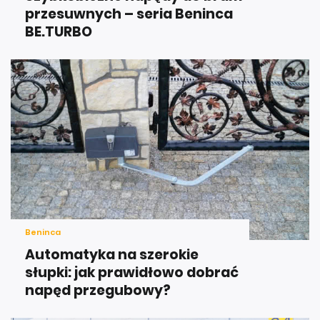
przesuwnych – seria Beninca
BE.TURBO
Beninca
Automatyka na szerokie
słupki: jak prawidłowo dobrać
napęd przegubowy?