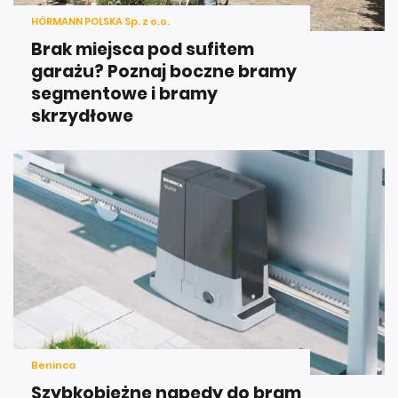
HÖRMANN POLSKA Sp. z o.o.
Brak miejsca pod sufitem
garażu? Poznaj boczne bramy
segmentowe i bramy
skrzydłowe
Beninca
Szybkobieżne napędy do bram