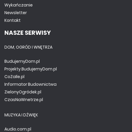
Wykańczanie
Newsletter
Kontakt
NASZE SERWISY
DOM, OGRÓD I WNĘTRZA
BudujemyDom.pl
Projekty.BudujemyDom.pl
CoZaIle.pl
Informator Budownictwa
ZielonyOgródek.pl
CzasNaWnetrze.pl
MUZYKA I DŹWIĘK
Audio.com.pl