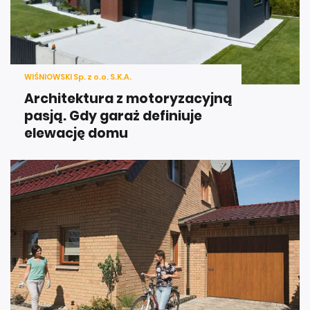
WIŚNIOWSKI Sp. z o.o. S.K.A.
Architektura z motoryzacyjną
pasją. Gdy garaż definiuje
elewację domu