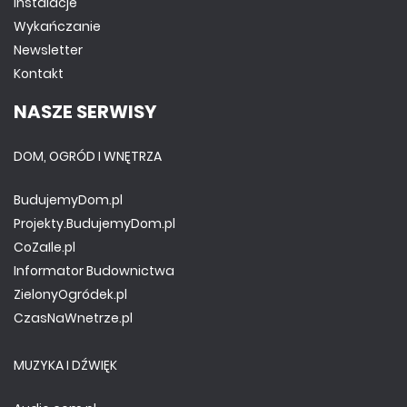
Instalacje
Wykańczanie
Newsletter
Kontakt
NASZE SERWISY
DOM, OGRÓD I WNĘTRZA
BudujemyDom.pl
Projekty.BudujemyDom.pl
CoZaIle.pl
Informator Budownictwa
ZielonyOgródek.pl
CzasNaWnetrze.pl
MUZYKA I DŹWIĘK