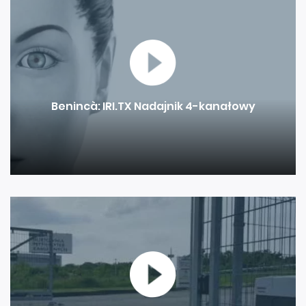
pierwszym miejscu
Hörmann
Benincà: IRI.TX Nadajnik 4-kanałowy