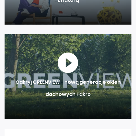
z naturą
Odkryj GREENVIEW - nową generację okien
dachowych Fakro