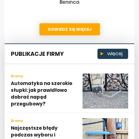
Beninca
DOWIEDZ SIĘ WIĘCEJ
PUBLIKACJE FIRMY
więcej
Bramy
Automatyka na szerokie
słupki: jak prawidłowo
dobrać napęd
przegubowy?
Bramy
Najczęstsze błędy
podczas wyboru i