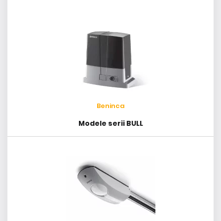
Beninca
Modele serii BULL