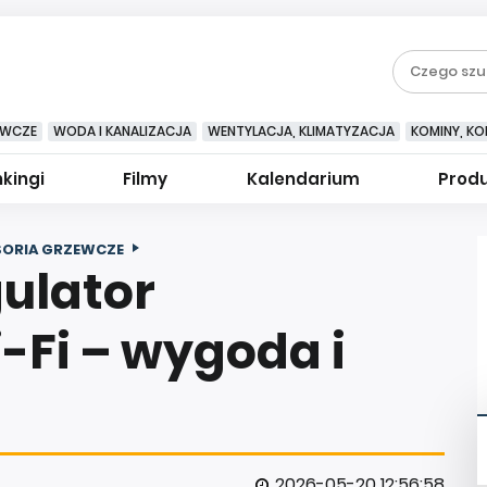
EWCZE
WODA I KANALIZACJA
WENTYLACJA, KLIMATYZACJA
KOMINY, KOM
kingi
Filmy
Kalendarium
Prod
SORIA GRZEWCZE
gulator
-Fi – wygoda i
2026-05-20 12:56:58