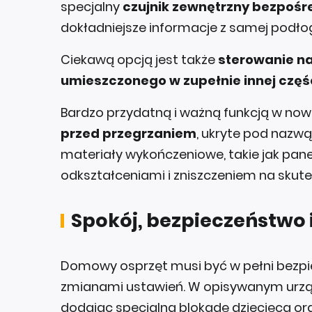
specjalny
czujnik zewnętrzny bezpośr
dokładniejsze informacje z samej podłog
Ciekawą opcją jest także
sterowanie na
umieszczonego w zupełnie innej czę
Bardzo przydatną i ważną funkcją w no
przed przegrzaniem
, ukryte pod nazwą 
materiały wykończeniowe, takie jak pane
odkształceniami i zniszczeniem na skute
Spokój, bezpieczeństwo i
Domowy osprzęt musi być w pełni bezpi
zmianami ustawień. W opisywanym urzą
dodając specjalną blokadę dziecięcą o