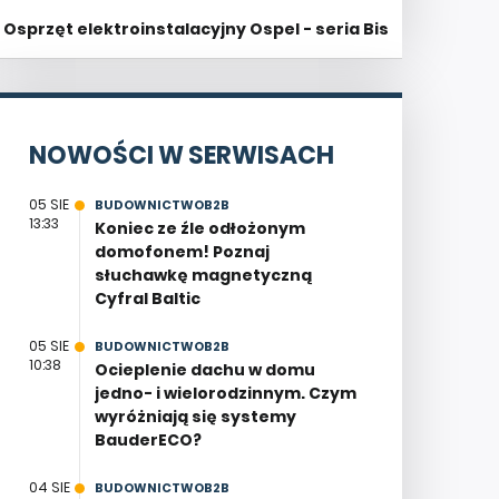
Osprzęt elektroinstalacyjny Ospel - seria Bis
NOWOŚCI W SERWISACH
05 SIE
BUDOWNICTWOB2B
13:33
Koniec ze źle odłożonym
domofonem! Poznaj
słuchawkę magnetyczną
Cyfral Baltic
05 SIE
BUDOWNICTWOB2B
10:38
Ocieplenie dachu w domu
jedno- i wielorodzinnym. Czym
wyróżniają się systemy
BauderECO?
04 SIE
BUDOWNICTWOB2B