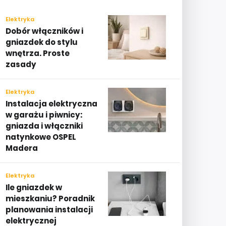
Elektryka
Dobór włączników i
gniazdek do stylu
wnętrza. Proste
zasady
Elektryka
Instalacja elektryczna
w garażu i piwnicy:
gniazda i włączniki
natynkowe OSPEL
Madera
Elektryka
Ile gniazdek w
mieszkaniu? Poradnik
planowania instalacji
elektrycznej