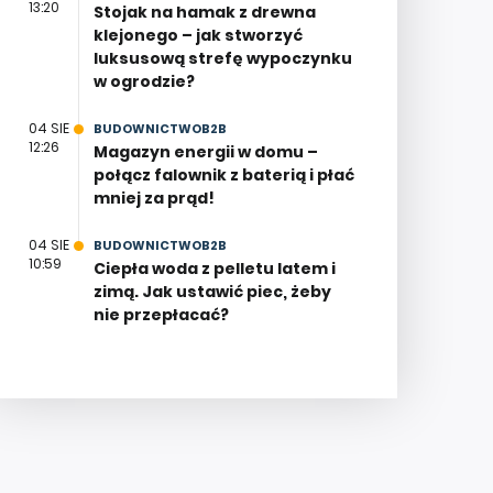
13:20
Stojak na hamak z drewna
klejonego – jak stworzyć
luksusową strefę wypoczynku
w ogrodzie?
04 SIE
BUDOWNICTWOB2B
12:26
Magazyn energii w domu –
połącz falownik z baterią i płać
mniej za prąd!
04 SIE
BUDOWNICTWOB2B
10:59
Ciepła woda z pelletu latem i
zimą. Jak ustawić piec, żeby
nie przepłacać?