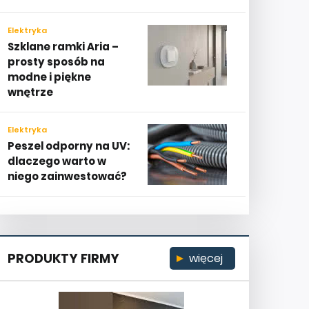
Elektryka
Szklane ramki Aria –
prosty sposób na
modne i piękne
wnętrze
Elektryka
Peszel odporny na UV:
dlaczego warto w
niego zainwestować?
PRODUKTY FIRMY
więcej