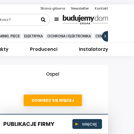
Strona główna
Newsletter
Kontakt
INKI, PIECE
ELEKTRYKA
OCHRONA I ELEKTRONIKA
CENTRALNE ODKURZA
ukty
Producenci
Instalatorzy
Ospel
DOWIEDZ SIĘ WIĘCEJ
PUBLIKACJE FIRMY
więcej