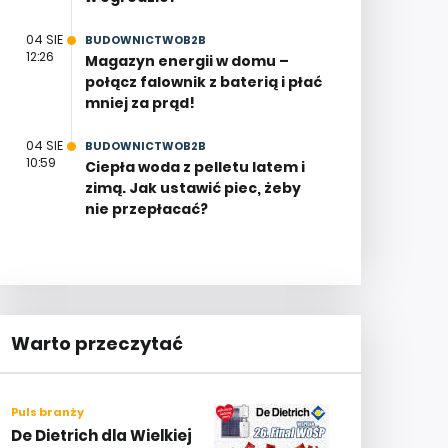
04 SIE
BUDOWNICTWOB2B
12:26
Magazyn energii w domu –
połącz falownik z baterią i płać
mniej za prąd!
04 SIE
BUDOWNICTWOB2B
10:59
Ciepła woda z pelletu latem i
zimą. Jak ustawić piec, żeby
nie przepłacać?
Warto przeczytać
Puls branży
De Dietrich dla Wielkiej