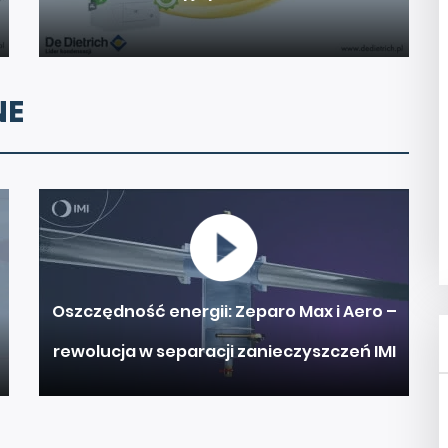
NE
Oszczędność energii: Zeparo Max i Aero –
rewolucja w separacji zanieczyszczeń IMI