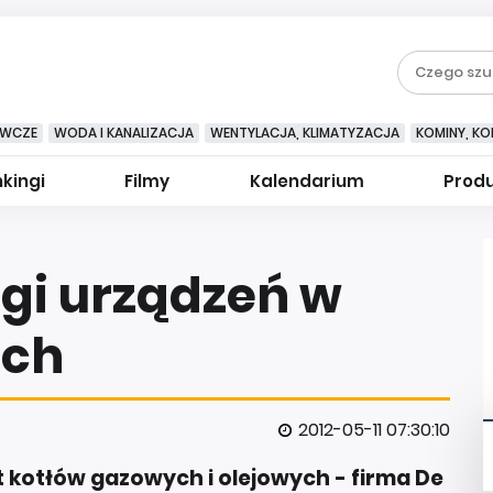
EWCZE
WODA I KANALIZACJA
WENTYLACJA, KLIMATYZACJA
KOMINY, KOM
kingi
Filmy
Kalendarium
Prod
gi urządzeń w
ich
2012-05-11 07:30:10
t kotłów gazowych i olejowych - firma De