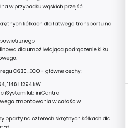
lna w przypadku wąskich przejść
krętnych kółkach dla łatwego transportu na
powietrznego
owa dla umożliwiająca podłączenie kilku
nowego.
eregu C630…ECO - główne cechy:
4, 1148 i 1294 kW
c iSystem lub iniControl
twego zmontowania w całośc w
 oparty na czterech skrętnych kółkach dla
tażu.