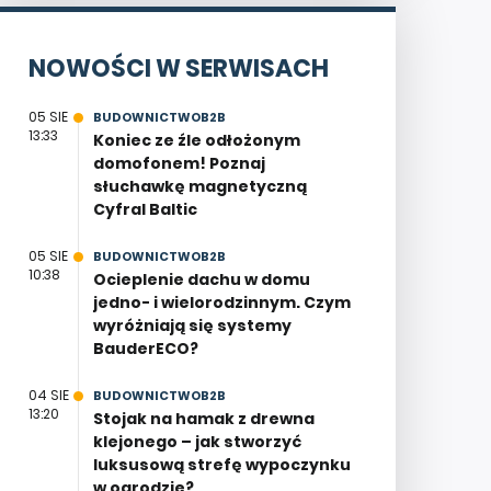
NOWOŚCI W SERWISACH
05 SIE
BUDOWNICTWOB2B
13:33
Koniec ze źle odłożonym
domofonem! Poznaj
słuchawkę magnetyczną
Cyfral Baltic
05 SIE
BUDOWNICTWOB2B
10:38
Ocieplenie dachu w domu
jedno- i wielorodzinnym. Czym
wyróżniają się systemy
BauderECO?
04 SIE
BUDOWNICTWOB2B
13:20
Stojak na hamak z drewna
klejonego – jak stworzyć
luksusową strefę wypoczynku
w ogrodzie?