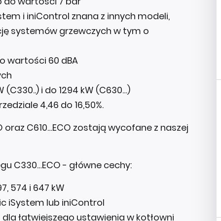
do wartości 7 bar
tem i iniControl znana z innych modeli,
cję systemów grzewczych w tym o
o wartości 60 dBA
ych
(C330..) i do 1294 kW (C630…)
edziale 4,46 do 16,50%.
O oraz C610…ECO zostają wycofane z naszej
egu C330…ECO - główne cechy:
7, 574 i 647 kW
c iSystem lub iniControl
 dla łatwiejszego ustawienia w kotłowni