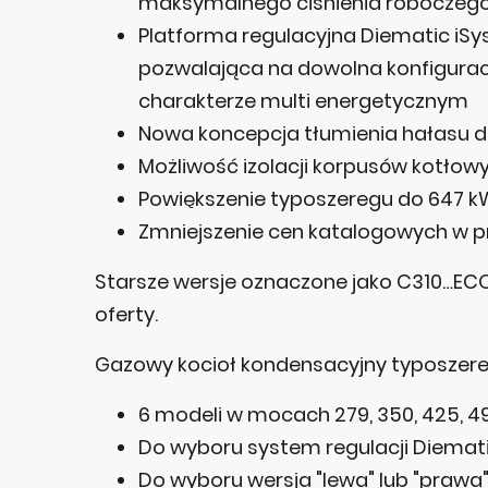
maksymalnego ciśnienia roboczego 
Platforma regulacyjna Diematic iSys
pozwalająca na dowolna konfigura
charakterze multi energetycznym
Nowa koncepcja tłumienia hałasu d
Możliwość izolacji korpusów kotłow
Powiększenie typoszeregu do 647 kW 
Zmniejszenie cen katalogowych w prz
Starsze wersje oznaczone jako C310…EC
oferty.
Gazowy kocioł kondensacyjny typoszer
6 modeli w mocach 279, 350, 425, 49
Do wyboru system regulacji Diemati
Do wyboru wersja "lewa" lub "prawa"