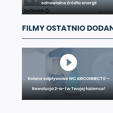
odnawialne źródła energii
FILMY OSTATNIO DODA
Kolano odpływowe WC AIRCONNECT® –
Rewolucja 2-w-1 w Twojej łazience!