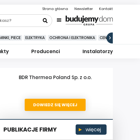
Strona główna
Newsletter
Kontakt
INKI, PIECE
ELEKTRYKA
OCHRONA I ELEKTRONIKA
CENTRALNE ODKURZA
ukty
Producenci
Instalatorzy
BDR Thermea Poland Sp. z o.o.
DOWIEDZ SIĘ WIĘCEJ
PUBLIKACJE FIRMY
więcej