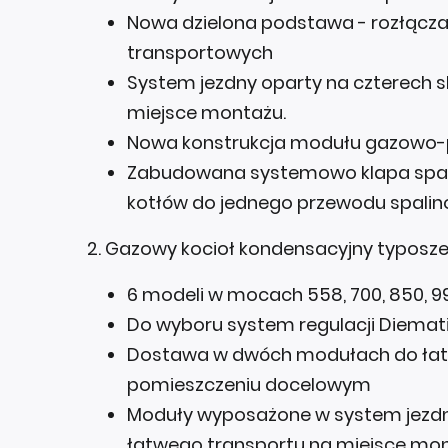
Nowa dzielona podstawa - rozłącza
transportowych
System jezdny oparty na czterech s
miejsce montażu.
Nowa konstrukcja modułu gazowo-
Zabudowana systemowo klapa spalin
kotłów do jednego przewodu spali
2. Gazowy kocioł kondensacyjny typosz
6 modeli w mocach 558, 700, 850, 99
Do wyboru system regulacji Diemati
Dostawa w dwóch modułach do ła
pomieszczeniu docelowym
Moduły wyposażone w system jezdny
łatwego transportu na miejsce mon