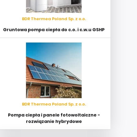
BDR Thermea Poland Sp. z o.o.
Gruntowa pompa ciepła do c.o. i c.w.u GSHP
BDR Thermea Poland Sp. z o.o.
Pompa ciepła i panele fotowoltaiczne -
rozwiązanie hybrydowe