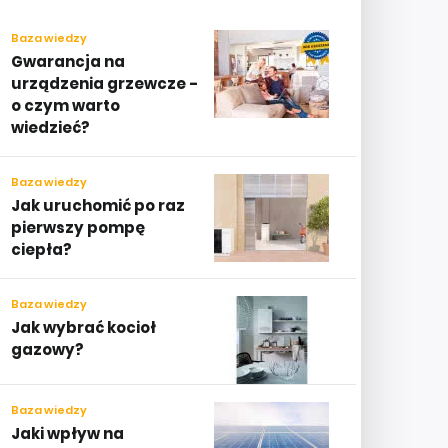
Baza wiedzy
Gwarancja na
urządzenia grzewcze -
o czym warto
wiedzieć?
Baza wiedzy
Jak uruchomić po raz
pierwszy pompę
ciepła?
Baza wiedzy
Jak wybrać kocioł
gazowy?
Baza wiedzy
Jaki wpływ na