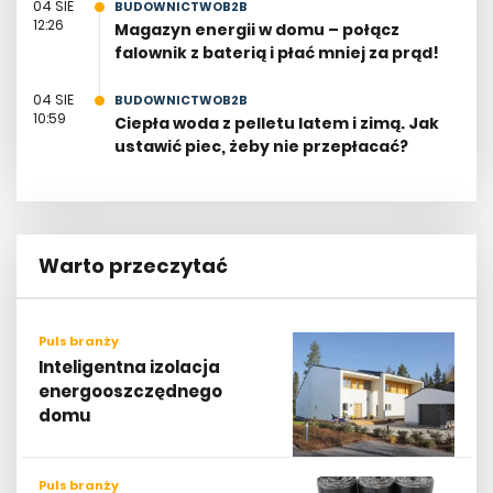
04 SIE
BUDOWNICTWOB2B
12:26
Magazyn energii w domu – połącz
falownik z baterią i płać mniej za prąd!
04 SIE
BUDOWNICTWOB2B
10:59
Ciepła woda z pelletu latem i zimą. Jak
ustawić piec, żeby nie przepłacać?
Warto przeczytać
Puls branży
Inteligentna izolacja
energooszczędnego
domu
Puls branży