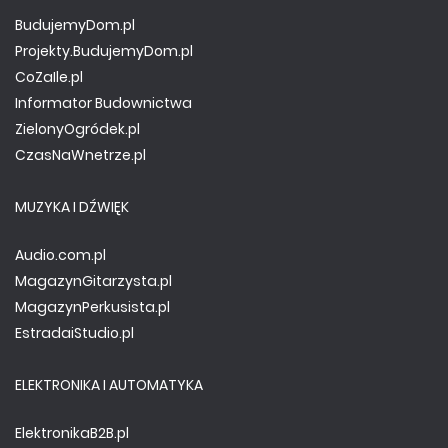
BudujemyDom.pl
Projekty.BudujemyDom.pl
CoZaIle.pl
Informator Budownictwa
ZielonyOgródek.pl
CzasNaWnetrze.pl
MUZYKA I DŹWIĘK
Audio.com.pl
MagazynGitarzysta.pl
MagazynPerkusista.pl
EstradaiStudio.pl
ELEKTRONIKA I AUTOMATYKA
ElektronikaB2B.pl