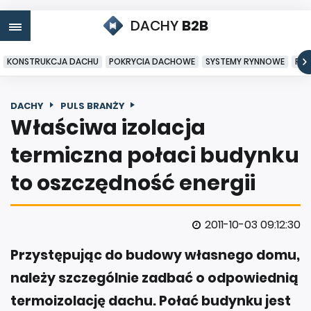
DACHY
B2B
KONSTRUKCJA DACHU
POKRYCIA DACHOWE
SYSTEMY RYNNOWE
PO
DACHY
PULS BRANŻY
Właściwa izolacja
termiczna połaci budynku
to oszczędność energii
2011-10-03 09:12:30
Przystępując do budowy własnego domu,
należy szczególnie zadbać o odpowiednią
termoizolację dachu. Połać budynku jest