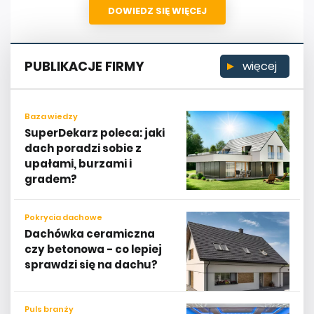
DOWIEDZ SIĘ WIĘCEJ
PUBLIKACJE FIRMY
więcej
Baza wiedzy
SuperDekarz poleca: jaki
dach poradzi sobie z
upałami, burzami i
gradem?
Pokrycia dachowe
Dachówka ceramiczna
czy betonowa - co lepiej
sprawdzi się na dachu?
Puls branży