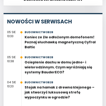
NOWOŚCI W SERWISACH
05 SIE
BUDOWNICTWOB2B
13:33
Koniec ze źle odłożonym domofonem!
Poznaj słuchawkę magnetyczną Cyfral
Baltic
05 SIE
BUDOWNICTWOB2B
10:38
Ocieplenie dachu w domu jedno- i
wielorodzinnym. Czym wyróżniają się
systemy BauderECO?
04 SIE
BUDOWNICTWOB2B
13:20
Stojak na hamak z drewna klejonego –
jak stworzyć luksusową strefę
wypoczynku w ogrodzie?