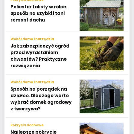
Poliester falisty w rolce.
Sposób na szybki i tani
remont dachu
Wokół domu i narzędzia
Jak zabezpieczyć ogród
przed wyrastaniem
chwastów? Praktyczne
rozwiązania
Wokół domu i narzędzia
Sposób na porządek na
działce. Dlaczego warto
wybrać domek ogrodowy
z tworzywa?
Pokrycia dachowe
Najlepsze pokrycie