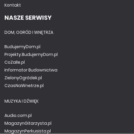
Kontakt
NASZE SERWISY
DOM, OGRÓD I WNĘTRZA
BudujemyDom.pl
Projekty.BudujemyDom.pl
CoZaIle.pl
Informator Budownictwa
ZielonyOgródek.pl
CzasNaWnetrze.pl
MUZYKA I DŹWIĘK
Audio.com.pl
MagazynGitarzysta.pl
MagazynPerkusista.pl