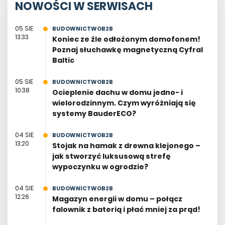
NOWOŚCI W SERWISACH
05 SIE
BUDOWNICTWOB2B
13:33
Koniec ze źle odłożonym domofonem!
Poznaj słuchawkę magnetyczną Cyfral
Baltic
05 SIE
BUDOWNICTWOB2B
10:38
Ocieplenie dachu w domu jedno- i
wielorodzinnym. Czym wyróżniają się
systemy BauderECO?
04 SIE
BUDOWNICTWOB2B
13:20
Stojak na hamak z drewna klejonego –
jak stworzyć luksusową strefę
wypoczynku w ogrodzie?
04 SIE
BUDOWNICTWOB2B
12:26
Magazyn energii w domu – połącz
falownik z baterią i płać mniej za prąd!