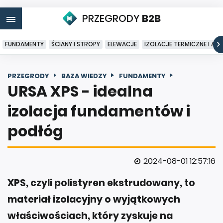
PRZEGRODY
B2B
FUNDAMENTY
ŚCIANY I STROPY
ELEWACJE
IZOLACJE TERMICZNE I AK
PRZEGRODY
BAZA WIEDZY
FUNDAMENTY
URSA XPS - idealna
izolacja fundamentów i
podłóg
2024-08-01 12:57:16
XPS, czyli polistyren ekstrudowany, to
materiał izolacyjny o wyjątkowych
właściwościach, który zyskuje na