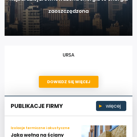
zaoszczędzona
URSA
DOWIEDZ SIĘ WIĘCEJ
PUBLIKACJE FIRMY
więcej
Izolacje termiczne i akustyczne
Jaka wełna na ściany