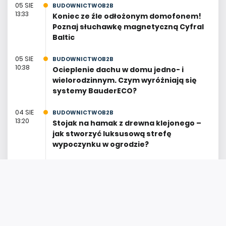
05 SIE
BUDOWNICTWOB2B
13:33
Koniec ze źle odłożonym domofonem!
Poznaj słuchawkę magnetyczną Cyfral
Baltic
05 SIE
BUDOWNICTWOB2B
10:38
Ocieplenie dachu w domu jedno- i
wielorodzinnym. Czym wyróżniają się
systemy BauderECO?
04 SIE
BUDOWNICTWOB2B
13:20
Stojak na hamak z drewna klejonego –
jak stworzyć luksusową strefę
wypoczynku w ogrodzie?
04 SIE
BUDOWNICTWOB2B
12:26
Magazyn energii w domu – połącz
falownik z baterią i płać mniej za prąd!
04 SIE
BUDOWNICTWOB2B
10:59
Ciepła woda z pelletu latem i zimą. Jak