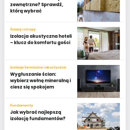
zewnętrzne? Sprawdź,
którą wybrać
Ściany i stropy
Izolacja akustyczna hoteli
– klucz do komfortu gości
Izolacje termiczne i akustyczne
Wygłuszanie ścian:
wybierz wełnę mineralną i
ciesz się spokojem
Fundamenty
Jak wybrać najlepszą
izolację fundamentów?