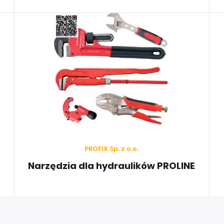
jów Europy. Na liście największych odbiorców są firmy m.in. z
onii, Grecji, Chorwacji, Szwecji, Islandii, Holandii oraz Bułgarii
PROFIX Sp. z o.o.
Narzędzia dla hydraulików PROLINE