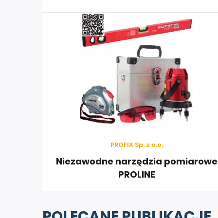
PROFIX
prowadzi sprzedaż eksportową do wielu kra
Mołdawii, Rumunii, Słowacji, Czech, Litwy, Łotwy, Est
PROFIX Sp. z o.o.
Niezawodne narzędzia pomiarowe
PROLINE
POLECANE PUBLIKACJE