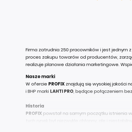
Firma zatrudnia 250 pracowników i jest jednym z
proces zakupu towarów od producentów, zarządz
realizuje planowe działania marketingowe. Wsp
Nasze marki
W ofercie
PROFIX
znajdują się wysokiej jakości 
i BHP marki
LAHTI PRO
, będące połączeniem be
Historia
PROFIX
powstał na samym początku istnienia wol
tych rynek był niezwykle chłonny, ale i niestab
ale i korzystnych cenowo, postanowiliśmy wpro