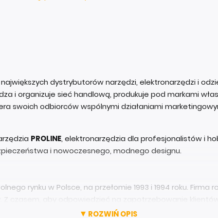
 największych dystrybutorów narzędzi, elektronarzędzi i od
a i organizuje sieć handlową, produkuje pod markami własn
iera swoich odbiorców wspólnymi działaniami marketingowy
narzędzia
PROLINE
, elektronarzędzia dla profesjonalistów i 
zpieczeństwa i nowoczesnego, modnego designu.
nego rynku w Polsce, na przełomie 1993 i 1994 roku. Firma 
ilny. Z czasem, aby odpowiedzieć na zapotrzebowanie klientó
wadzić własne marki.
ROZWIŃ OPIS