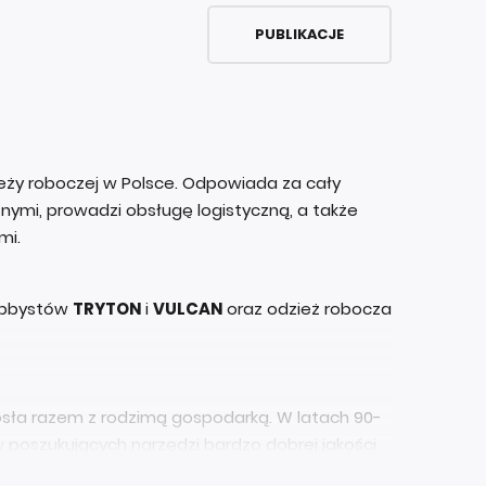
PUBLIKACJE
zieży roboczej w Polsce. Odpowiada za cały
ymi, prowadzi obsługę logistyczną, a także
mi.
hobbystów
TRYTON
i
VULCAN
oraz odzież robocza
rosła razem z rodzimą gospodarką. W latach 90-
w poszukujących narzędzi bardzo dobrej jakości,