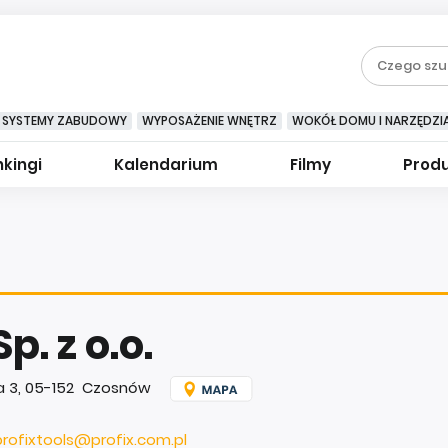
SYSTEMY ZABUDOWY
WYPOSAŻENIE WNĘTRZ
WOKÓŁ DOMU I NARZĘDZI
kingi
Kalendarium
Filmy
Prod
p. z o.o.
bra 3, 05-152 Czosnów
profixtools@profix.com.pl