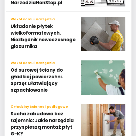
NarzedziaNonStop.pl
Wokół domu i narzędzia
Układanie płytek
wielkoformatowych.
Niezbędnik nowoczesnego
glazurnika
Wokół domu i narzędzia
Od surowej ściany do
gładkiej powierzchni.
Sprzęt ułatwiający
szpachlowanie
Okładziny ścienne i podłogowe
Sucha zabudowa bez
tajemnic: Jakie narzędzia
przyspieszą montaż płyt
G-K?