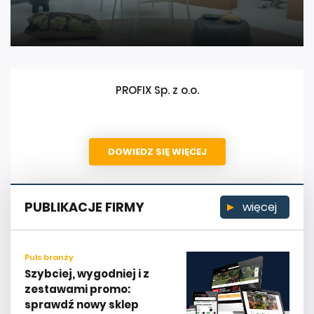
PROFIX Sp. z o.o.
DOWIEDZ SIĘ WIĘCEJ
PUBLIKACJE FIRMY
więcej
Puls branży
Szybciej, wygodniej i z
zestawami promo:
sprawdź nowy sklep