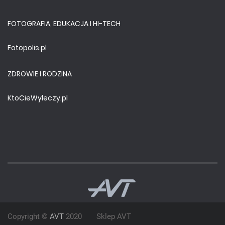
FOTOGRAFIA, EDUKACJA I HI-TECH
Fotopolis.pl
ZDROWIE I RODZINA
KtoCieWyleczy.pl
Copyright ©
AVT
2020
Sklep AVT