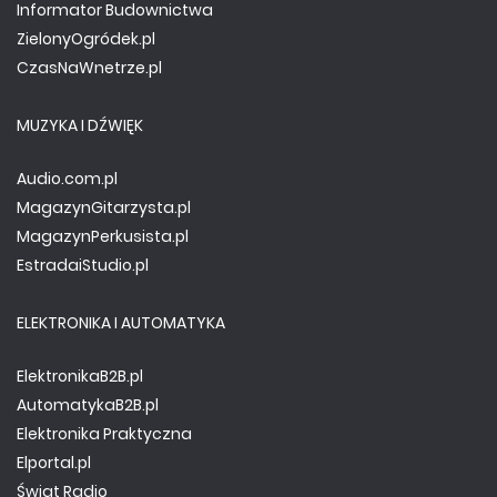
Informator Budownictwa
ZielonyOgródek.pl
CzasNaWnetrze.pl
MUZYKA I DŹWIĘK
Audio.com.pl
MagazynGitarzysta.pl
MagazynPerkusista.pl
EstradaiStudio.pl
ELEKTRONIKA I AUTOMATYKA
ElektronikaB2B.pl
AutomatykaB2B.pl
Elektronika Praktyczna
Elportal.pl
Świat Radio