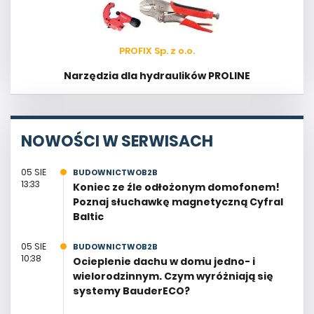
PROFIX Sp. z o.o.
Narzędzia dla hydraulików PROLINE
NOWOŚCI W SERWISACH
05 SIE
BUDOWNICTWOB2B
13:33
Koniec ze źle odłożonym domofonem!
Poznaj słuchawkę magnetyczną Cyfral
Baltic
05 SIE
BUDOWNICTWOB2B
10:38
Ocieplenie dachu w domu jedno- i
wielorodzinnym. Czym wyróżniają się
systemy BauderECO?