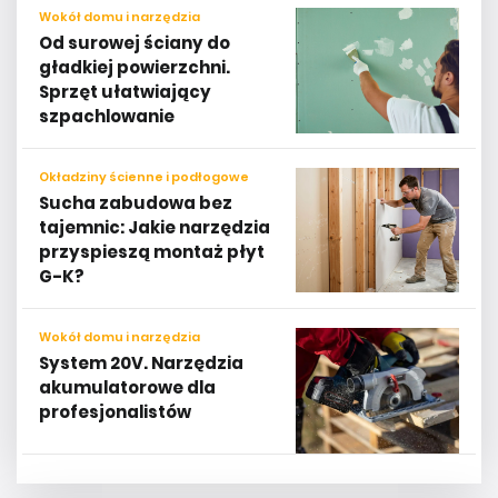
Wokół domu i narzędzia
Od surowej ściany do
gładkiej powierzchni.
Sprzęt ułatwiający
szpachlowanie
Okładziny ścienne i podłogowe
Sucha zabudowa bez
tajemnic: Jakie narzędzia
przyspieszą montaż płyt
G-K?
Wokół domu i narzędzia
System 20V. Narzędzia
akumulatorowe dla
profesjonalistów