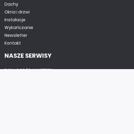
Dachy
Okna i drzwi
Instalacje
Wykańczanie
Newsletter
Kontakt
NASZE SERWISY
DOM, OGRÓD I WNĘTRZA
BudujemyDom.pl
Projekty.BudujemyDom.pl
CoZaIle.pl
Informator Budownictwa
ZielonyOgródek.pl
CzasNaWnetrze.pl