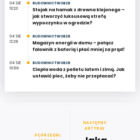
04 SIE
BUDOWNICTWOB2B
13:20
Stojak na hamak z drewna klejonego –
jak stworzyć luksusową strefę
wypoczynku w ogrodzie?
04 SIE
BUDOWNICTWOB2B
12:26
Magazyn energii w domu – połącz
falownik z baterią i płać mniej za prąd!
04 SIE
BUDOWNICTWOB2B
10:59
Ciepła woda z pelletu latem i zimą. Jak
ustawić piec, żeby nie przepłacać?
NASTĘPNY
ARTYKUŁ
POPRZEDNI