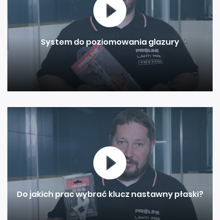
System do poziomowania glazury
Do jakich prac wybrać klucz nastawny płaski?