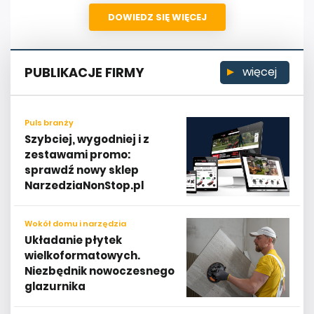
DOWIEDZ SIĘ WIĘCEJ
PUBLIKACJE FIRMY
więcej
Puls branży
Szybciej, wygodniej i z
zestawami promo:
sprawdź nowy sklep
NarzedziaNonStop.pl
Wokół domu i narzędzia
Układanie płytek
wielkoformatowych.
Niezbędnik nowoczesnego
glazurnika