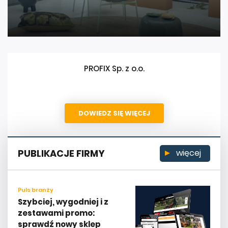
PROFIX Sp. z o.o.
DOWIEDZ SIĘ WIĘCEJ
PUBLIKACJE FIRMY
więcej
Puls branży
Szybciej, wygodniej i z
zestawami promo:
sprawdź nowy sklep