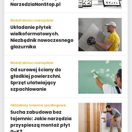
NarzedziaNonStop.pl
Wokół domu i narzędzia
Układanie płytek
wielkoformatowych.
Niezbędnik nowoczesnego
glazurnika
Wokół domu i narzędzia
Od surowej ściany do
gładkiej powierzchni.
Sprzęt ułatwiający
szpachlowanie
Okładziny ścienne i podłogowe
Sucha zabudowa bez
tajemnic: Jakie narzędzia
przyspieszą montaż płyt
G-K?