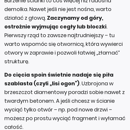
Burzenie ścianki to coś więcej niż radosna
demolka. Nawet jeśli nie jest nośna, warto
działać z głową.
Zaczynamy od góry,
ostrożnie wyjmując cegły lub bloczki
.
Pierwszy rząd to zawsze najtrudniejszy – tu
warto wspomóc się otwornicą, która wywierci
otwory w zaprawie i pozwoli łatwiej „złamać”
strukturę.
Do cięcia spoin świetnie nadaje się piła
szablasta (czyli „lisi ogon”)
. Uzbrojona w
brzeszczot diamentowy poradzi sobie nawet z
twardym betonem. A jeśli chcesz w ścianie
wyciąć tylko otwór – np. pod nowe drzwi –
możesz po prostu wyciąć fragment i wyłamać
całość.