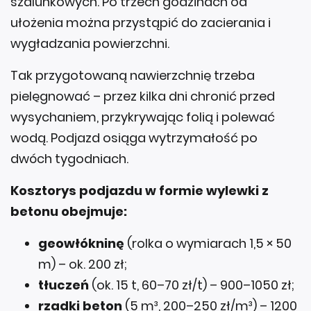
szalunkowych. Po trzech godzinach od
ułożenia można przystąpić do zacierania i
wygładzania powierzchni.
Tak przygotowaną nawierzchnię trzeba
pielęgnować – przez kilka dni chronić przed
wysychaniem, przykrywając folią i polewać
wodą. Podjazd osiąga wytrzymałość po
dwóch tygodniach.
Kosztorys podjazdu w formie wylewki z
betonu obejmuje:
geowłókninę
(rolka o wymiarach 1,5 × 50
m) – ok. 200 zł;
tłuczeń
(ok. 15 t, 60–70 zł/t) – 900–1050 zł;
rzadki beton
(5 m³, 200–250 zł/m³) – 1200