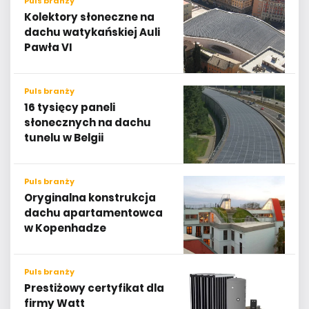
Puls branży
Kolektory słoneczne na
dachu watykańskiej Auli
Pawła VI
Puls branży
16 tysięcy paneli
słonecznych na dachu
tunelu w Belgii
Puls branży
Oryginalna konstrukcja
dachu apartamentowca
w Kopenhadze
Puls branży
Prestiżowy certyfikat dla
firmy Watt