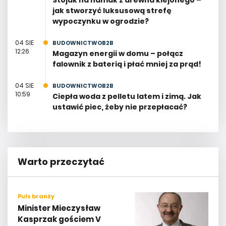
jak stworzyć luksusową strefę
wypoczynku w ogrodzie?
04 SIE
BUDOWNICTWOB2B
12:26
Magazyn energii w domu – połącz
falownik z baterią i płać mniej za prąd!
04 SIE
BUDOWNICTWOB2B
10:59
Ciepła woda z pelletu latem i zimą. Jak
ustawić piec, żeby nie przepłacać?
Warto przeczytać
Puls branży
Minister Mieczysław
Kasprzak gościem V