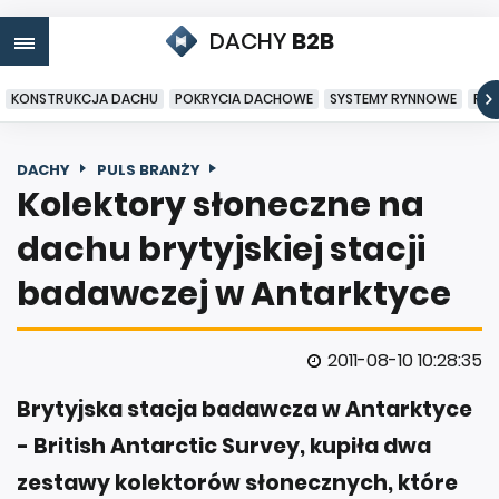
DACHY
B2B
KONSTRUKCJA DACHU
POKRYCIA DACHOWE
SYSTEMY RYNNOWE
PO
DACHY
PULS BRANŻY
Kolektory słoneczne na
dachu brytyjskiej stacji
badawczej w Antarktyce
2011-08-10 10:28:35
Brytyjska stacja badawcza w Antarktyce
- British Antarctic Survey, kupiła dwa
zestawy kolektorów słonecznych, które