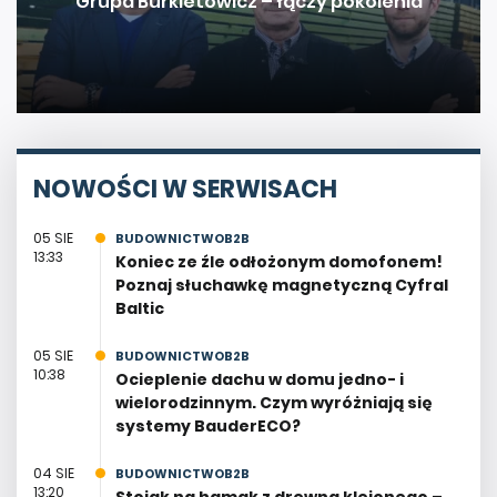
Grupa Burkietowicz – łączy pokolenia
NOWOŚCI W SERWISACH
05 SIE
BUDOWNICTWOB2B
13:33
Koniec ze źle odłożonym domofonem!
Poznaj słuchawkę magnetyczną Cyfral
Baltic
05 SIE
BUDOWNICTWOB2B
10:38
Ocieplenie dachu w domu jedno- i
wielorodzinnym. Czym wyróżniają się
systemy BauderECO?
04 SIE
BUDOWNICTWOB2B
13:20
Stojak na hamak z drewna klejonego –