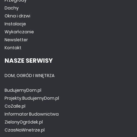
Dachy
Okna i drzwi
Instalacje
Wykańczanie
Newsletter
Kontakt
NASZE SERWISY
DOM, OGRÓD I WNĘTRZA
BudujemyDom.pl
Projekty.BudujemyDom.pl
CoZaIle.pl
Informator Budownictwa
ZielonyOgródek.pl
CzasNaWnetrze.pl