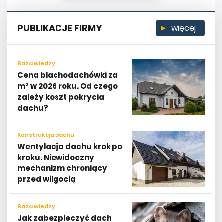
PUBLIKACJE FIRMY
więcej
Baza wiedzy
Cena blachodachówki za
m² w 2026 roku. Od czego
zależy koszt pokrycia
dachu?
Konstrukcja dachu
Wentylacja dachu krok po
kroku. Niewidoczny
mechanizm chroniący
przed wilgocią
Baza wiedzy
Jak zabezpieczyć dach