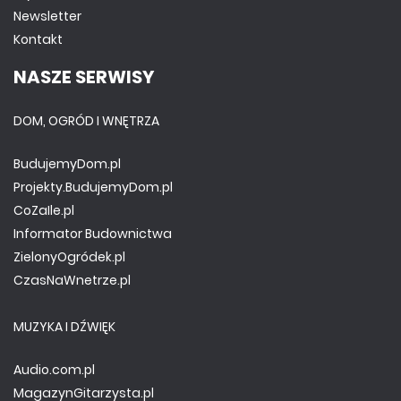
Newsletter
Kontakt
NASZE SERWISY
DOM, OGRÓD I WNĘTRZA
BudujemyDom.pl
Projekty.BudujemyDom.pl
CoZaIle.pl
Informator Budownictwa
ZielonyOgródek.pl
CzasNaWnetrze.pl
MUZYKA I DŹWIĘK
Audio.com.pl
MagazynGitarzysta.pl