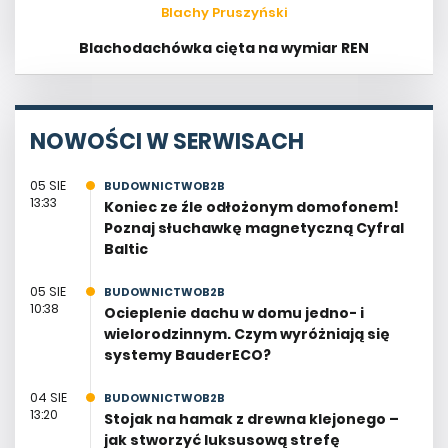
Blachy Pruszyński
Blachodachówka cięta na wymiar REN
NOWOŚCI W SERWISACH
05 SIE
BUDOWNICTWOB2B
13:33
Koniec ze źle odłożonym domofonem!
Poznaj słuchawkę magnetyczną Cyfral
Baltic
05 SIE
BUDOWNICTWOB2B
10:38
Ocieplenie dachu w domu jedno- i
wielorodzinnym. Czym wyróżniają się
systemy BauderECO?
04 SIE
BUDOWNICTWOB2B
13:20
Stojak na hamak z drewna klejonego –
jak stworzyć luksusową strefę