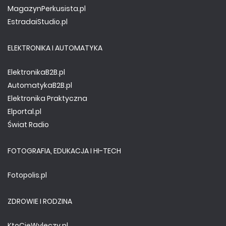
MagazynPerkusista.pl
EstradaiStudio.pl
ELEKTRONIKA I AUTOMATYKA
ElektronikaB2B.pl
AutomatykaB2B.pl
Elektronika Praktyczna
Elportal.pl
Świat Radio
FOTOGRAFIA, EDUKACJA I HI-TECH
Fotopolis.pl
ZDROWIE I RODZINA
KtoCieWyleczy.pl