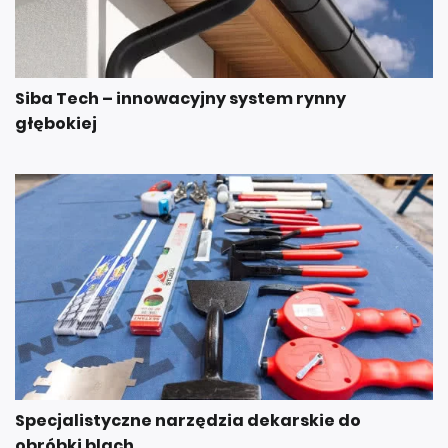
Siba Tech – innowacyjny system rynny
głębokiej
Specjalistyczne narzędzia dekarskie do
obróbki blach