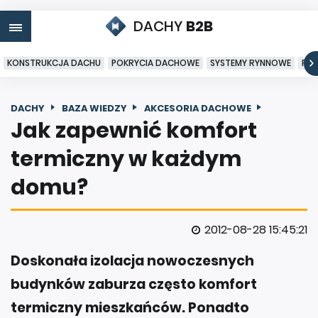
DACHY
B2B
KONSTRUKCJA DACHU
POKRYCIA DACHOWE
SYSTEMY RYNNOWE
PO
DACHY
BAZA WIEDZY
AKCESORIA DACHOWE
Jak zapewnić komfort
termiczny w każdym
domu?
2012-08-28 15:45:21
Doskonała izolacja nowoczesnych
budynków zaburza często komfort
termiczny mieszkańców. Ponadto