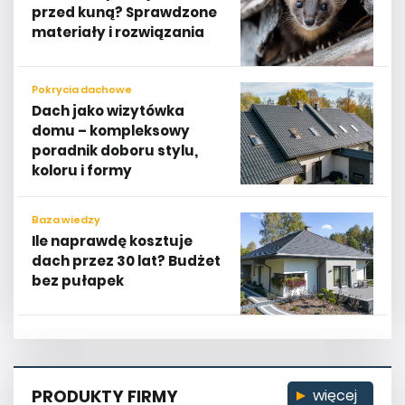
przed kuną? Sprawdzone
materiały i rozwiązania
Pokrycia dachowe
Dach jako wizytówka
domu – kompleksowy
poradnik doboru stylu,
koloru i formy
Baza wiedzy
Ile naprawdę kosztuje
dach przez 30 lat? Budżet
bez pułapek
PRODUKTY FIRMY
więcej