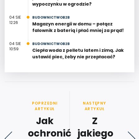
wypoczynku w ogrodzie?
04 SIE
BUDOWNICTWOB2B
12:26
Magazyn energii w domu – połącz
falownik z baterią i płać mniej za prąd!
04 SIE
BUDOWNICTWOB2B
10:59
Ciepła woda z pelletu latem i zimą. Jak
ustawić piec, żeby nie przepłacać?
POPRZEDNI
NASTĘPNY
ARTYKUŁ
ARTYKUŁ
Jak
Z
ochronić
jakiego