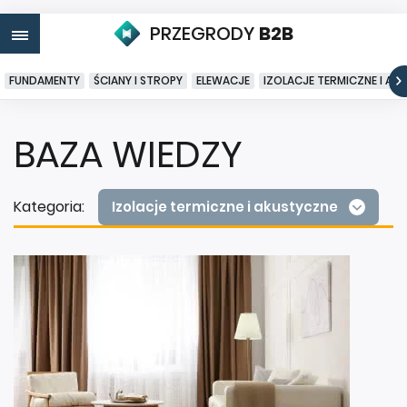
PRZEGRODY
B2B
FUNDAMENTY
ŚCIANY I STROPY
ELEWACJE
IZOLACJE TERMICZNE I AK
BAZA WIEDZY
Kategoria:
Izolacje termiczne i akustyczne