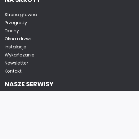
Strona główna
Przegrody
Dachy
Okna i drzwi
Instalacje
Wykańczanie
Newsletter
Kontakt
NASZE SERWISY
DOM, OGRÓD I WNĘTRZA
BudujemyDom.pl
Projekty.BudujemyDom.pl
CoZaIle.pl
Informator Budownictwa