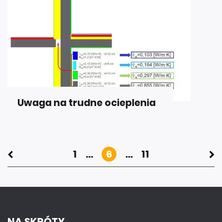
Uwaga na trudne ocieplenia
1
...
6
...
11
NA SKRÓTY