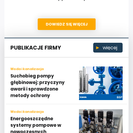
DOWIEDZ SIĘ WIĘCEJ
PUBLIKACJE FIRMY
więcej
Woda i kanalizacja
Suchobieg pompy
głębinowej: przyczyny
awarii i sprawdzone
metody ochrony
Woda i kanalizacja
Energooszczędne
systemy pompowe w
nowoczesnych