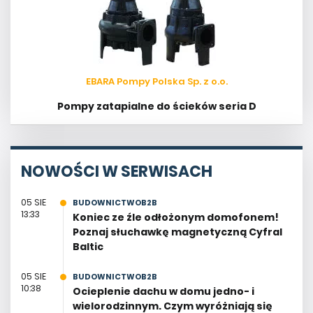
EBARA Pompy Polska Sp. z o.o.
Pompy zatapialne do ścieków seria D
NOWOŚCI W SERWISACH
05 SIE
BUDOWNICTWOB2B
13:33
Koniec ze źle odłożonym domofonem!
Poznaj słuchawkę magnetyczną Cyfral
Baltic
05 SIE
BUDOWNICTWOB2B
10:38
Ocieplenie dachu w domu jedno- i
wielorodzinnym. Czym wyróżniają się