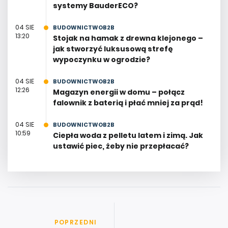
systemy BauderECO?
04 SIE
BUDOWNICTWOB2B
13:20
Stojak na hamak z drewna klejonego –
jak stworzyć luksusową strefę
wypoczynku w ogrodzie?
04 SIE
BUDOWNICTWOB2B
12:26
Magazyn energii w domu – połącz
falownik z baterią i płać mniej za prąd!
04 SIE
BUDOWNICTWOB2B
10:59
Ciepła woda z pelletu latem i zimą. Jak
ustawić piec, żeby nie przepłacać?
POPRZEDNI