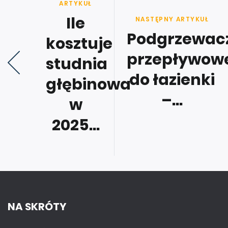
ARTYKUŁ
Ile
NASTĘPNY ARTYKUŁ
Podgrzewac
kosztuje
przepływow
studnia
do łazienki
głębinowa
–...
w
2025...
NA SKRÓTY