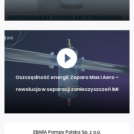
Oszczędność energii: Zeparo Max i Aero –
rewolucja w separacji zanieczyszczeń IMI
EBARA Pompy Polska Sp. z o.o.