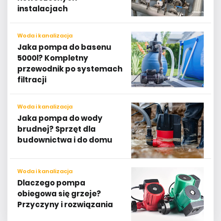
instalacjach
Woda i kanalizacja
Jaka pompa do basenu
5000l? Kompletny
przewodnik po systemach
filtracji
Woda i kanalizacja
Jaka pompa do wody
brudnej? Sprzęt dla
budownictwa i do domu
Woda i kanalizacja
Dlaczego pompa
obiegowa się grzeje?
Przyczyny i rozwiązania