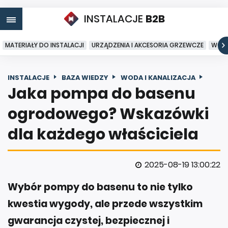
INSTALACJE
B2B
MATERIAŁY DO INSTALACJI
URZĄDZENIA I AKCESORIA GRZEWCZE
WODA
INSTALACJE
BAZA WIEDZY
WODA I KANALIZACJA
Jaka pompa do basenu
ogrodowego? Wskazówki
dla każdego właściciela
2025-08-19 13:00:22
Wybór pompy do basenu to nie tylko
kwestia wygody, ale przede wszystkim
gwarancja czystej, bezpiecznej i