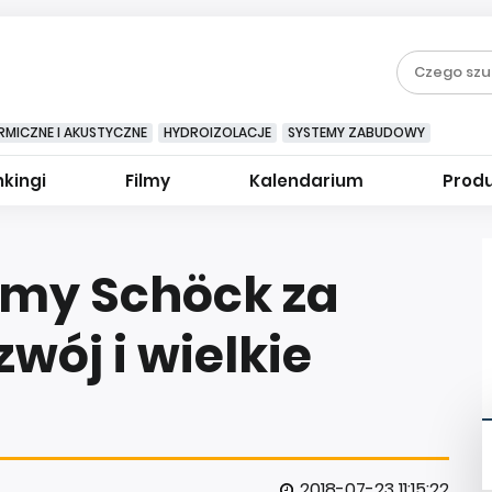
RMICZNE I AKUSTYCZNE
HYDROIZOLACJE
SYSTEMY ZABUDOWY
kingi
Filmy
Kalendarium
Prod
irmy Schöck za
wój i wielkie
2018-07-23 11:15:22