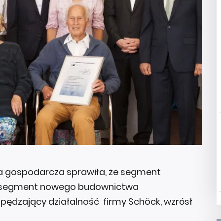
a gospodarcza sprawiła, że segment
 a segment nowego budownictwa
pędzający działalność firmy Schöck, wzrósł