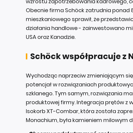
wzrostu zapotrzebowania kadrowego, co 
Obecnie firma Schöck zatrudnia ponad 
mieszkaniowego sprawił, że przedstawici
działania handlowe - zainwestowano mię
USA oraz Kanadzie.
Schöck współpracuje z 
Wychodząc naprzeciw zmieniającym się
potencjał w rozwiązaniach produktowy
szklanego. Tym samym, rozwiązania mar
produktowej firmy. Integracja prętów 
Isokorb XT-Combar, która została zapr
Monachium, była kamieniem milowym dl