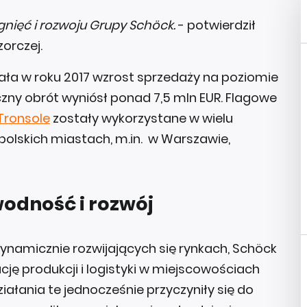
gnięć i rozwoju Grupy Schöck.
- potwierdził
orczej.
ła w roku 2017 wzrost sprzedaży na poziomie
czny obrót wyniósł ponad 7,5 mln EUR. Flagowe
Tronsole
zostały wykorzystane w wielu
polskich miastach, m.in. w Warszawie,
odność i rozwój
namicznie rozwijających się rynkach, Schöck
ję produkcji i logistyki w miejscowościach
ziałania te jednocześnie przyczyniły się do