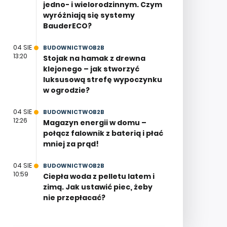
jedno- i wielorodzinnym. Czym
wyróżniają się systemy
BauderECO?
04 SIE
BUDOWNICTWOB2B
13:20
Stojak na hamak z drewna
klejonego – jak stworzyć
luksusową strefę wypoczynku
w ogrodzie?
04 SIE
BUDOWNICTWOB2B
12:26
Magazyn energii w domu –
połącz falownik z baterią i płać
mniej za prąd!
04 SIE
BUDOWNICTWOB2B
10:59
Ciepła woda z pelletu latem i
zimą. Jak ustawić piec, żeby
nie przepłacać?