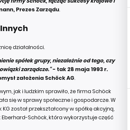
ję firmy Schöck, łącząc sukcesy krajowe i
mann, Prezes Zarządu
.
 Innych
nicę działalności.
nie spółek grupy, niezależnie od tego, czy
owiązki zarządcze.“
- tak 28 maja 1993 r.
omysł założenia Schöck AG
.
m, jak i ludzkim sprawiło, że firma Schöck
ła się w sprawy społeczne i gospodarcze. W
KG został przekształcony w spółkę akcyjną,
t Eberhard-Schöck, która wykorzystuje część