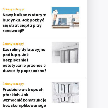
Ściany i stropy
Nowy balkon w starym
budynku. Jak pozbyć
się strat ciepła przy
renowacji?
Ściany i stropy
Szczeliny dylatacyjne
pod lupą. Jak
bezpiecznie i
estetycznie przenosić
duże siły poprzeczne?
Ściany i stropy
Przebicie w stropach
płaskich. Jak
wzmocnić konstrukcję
bez skomplikowanego