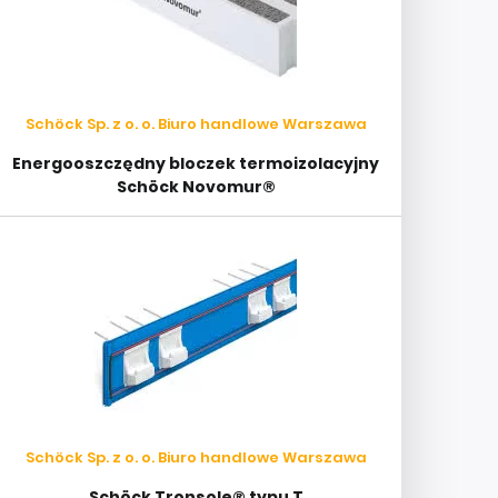
Schöck Sp. z o. o. Biuro handlowe Warszawa
Energooszczędny bloczek termoizolacyjny
Schöck Novomur®
Schöck Sp. z o. o. Biuro handlowe Warszawa
Schöck Tronsole® typu T