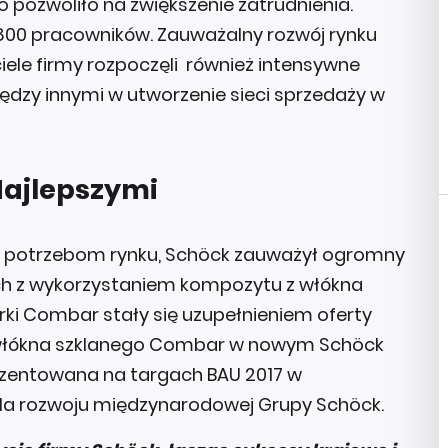
pozwoliło na zwiększenie zatrudnienia.
800 pracowników. Zauważalny rozwój rynku
ele firmy rozpoczęli również intensywne
dzy innymi w utworzenie sieci sprzedaży w
Najlepszymi
 potrzebom rynku, Schöck zauważył ogromny
ch z wykorzystaniem kompozytu z włókna
ki Combar stały się uzupełnieniem oferty
z włókna szklanego Combar w nowym Schöck
ezentowana na targach BAU 2017 w
a rozwoju międzynarodowej Grupy Schöck.