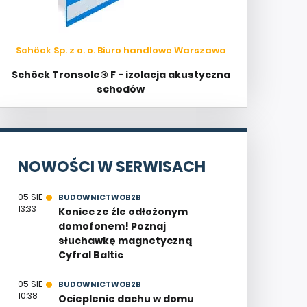
Schöck Sp. z o. o. Biuro handlowe Warszawa
Schöck Tronsole® F - izolacja akustyczna
schodów
NOWOŚCI W SERWISACH
05 SIE
BUDOWNICTWOB2B
13:33
Koniec ze źle odłożonym
domofonem! Poznaj
słuchawkę magnetyczną
Cyfral Baltic
05 SIE
BUDOWNICTWOB2B
10:38
Ocieplenie dachu w domu