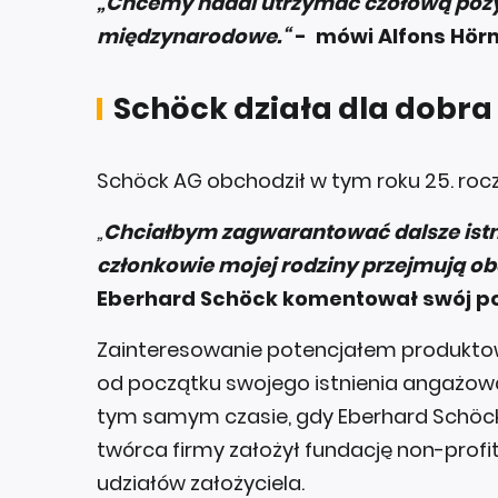
„Chcemy nadal utrzymać czołową pozyc
międzynarodowe.“
- mówi Alfons Hör
Schöck działa dla dobra
Schöck AG obchodził w tym roku 25. rocz
„
Chciałbym zagwarantować dalsze istnie
członkowie mojej rodziny przejmują ob
Eberhard Schöck komentował swój p
Zainteresowanie potencjałem produktowy
od początku swojego istnienia angażowa
tym samym czasie, gdy Eberhard Schöck 
twórca firmy założył fundację non-profi
udziałów założyciela.