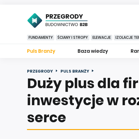
PRZEGRODY
FUNDAMENTY
ŚCIANY I STROPY
ELEWACJE
IZOLACJE TE
Puls Branży
Baza wiedzy
Ran
PRZEGRODY
PULS BRANŻY
Duży plus dla f
inwestycje w roz
serce