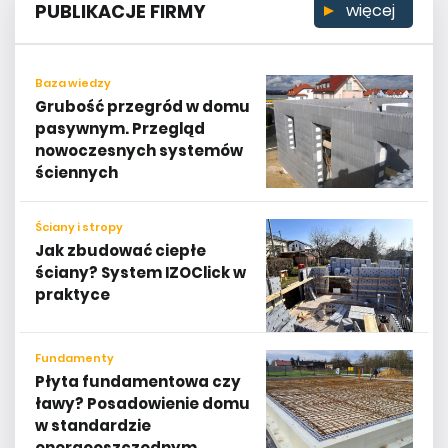
PUBLIKACJE FIRMY
więcej
Baza wiedzy
Grubość przegród w domu
pasywnym. Przegląd
nowoczesnych systemów
ściennych
Ściany i stropy
Jak zbudować ciepłe
ściany? System IZOClick w
praktyce
Fundamenty
Płyta fundamentowa czy
ławy? Posadowienie domu
w standardzie
energooszczędnym