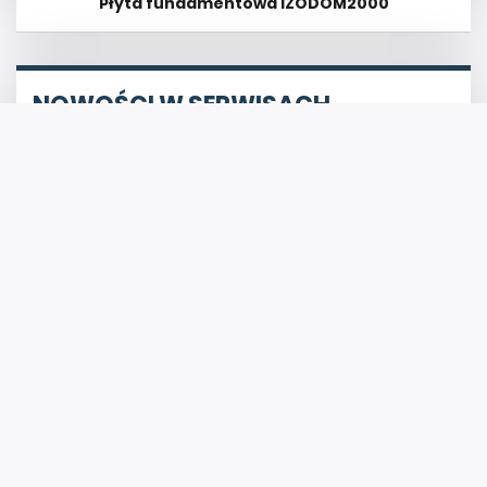
Płyta fundamentowa IZODOM2000
NOWOŚCI W SERWISACH
05 SIE
BUDOWNICTWOB2B
13:33
Koniec ze źle odłożonym domofonem!
Poznaj słuchawkę magnetyczną Cyfral
Baltic
05 SIE
BUDOWNICTWOB2B
10:38
Ocieplenie dachu w domu jedno- i
wielorodzinnym. Czym wyróżniają się
systemy BauderECO?
04 SIE
BUDOWNICTWOB2B
13:20
Stojak na hamak z drewna klejonego –
jak stworzyć luksusową strefę
wypoczynku w ogrodzie?