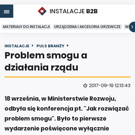
INSTALACJE
B2B
MATERIAŁY DO INSTALACJI
URZĄDZENIA I AKCESORIA GRZEWCZE
WODA
INSTALACJE
PULS BRANŻY
Problem smogu a
działania rządu
2017-09-19 12:13:43
18 września, w Ministerstwie Rozwoju,
odbyła się konferencja pt. "Jak rozwiązać
problem smogu". Było to pierwsze
wydarzenie poświęcone wyłącznie