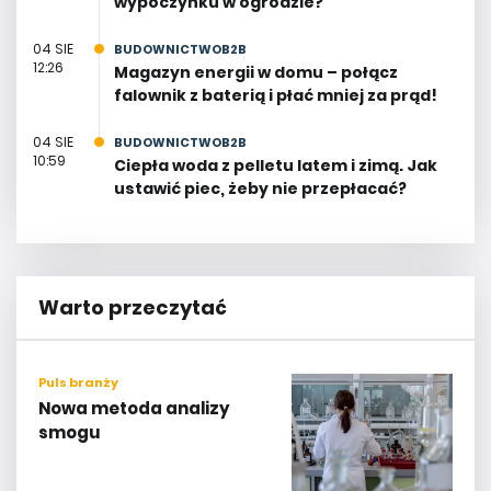
wypoczynku w ogrodzie?
04 SIE
BUDOWNICTWOB2B
12:26
Magazyn energii w domu – połącz
falownik z baterią i płać mniej za prąd!
04 SIE
BUDOWNICTWOB2B
10:59
Ciepła woda z pelletu latem i zimą. Jak
ustawić piec, żeby nie przepłacać?
Warto przeczytać
Puls branży
Nowa metoda analizy
smogu