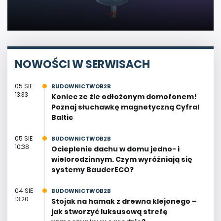
NOWOŚCI W SERWISACH
05 SIE
BUDOWNICTWOB2B
13:33
Koniec ze źle odłożonym domofonem!
Poznaj słuchawkę magnetyczną Cyfral
Baltic
05 SIE
BUDOWNICTWOB2B
10:38
Ocieplenie dachu w domu jedno- i
wielorodzinnym. Czym wyróżniają się
systemy BauderECO?
04 SIE
BUDOWNICTWOB2B
13:20
Stojak na hamak z drewna klejonego –
jak stworzyć luksusową strefę