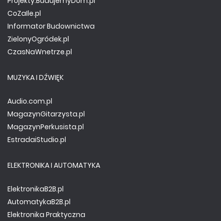
Projekty.BudujemyDom.pl
CoZaIle.pl
Informator Budownictwa
ZielonyOgródek.pl
CzasNaWnetrze.pl
MUZYKA I DŹWIĘK
Audio.com.pl
MagazynGitarzysta.pl
MagazynPerkusista.pl
EstradaiStudio.pl
ELEKTRONIKA I AUTOMATYKA
ElektronikaB2B.pl
AutomatykaB2B.pl
Elektronika Praktyczna