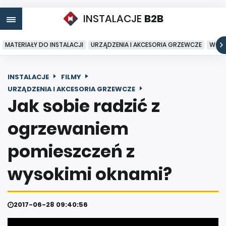
INSTALACJE
B2B
MATERIAŁY DO INSTALACJI
URZĄDZENIA I AKCESORIA GRZEWCZE
WODA
INSTALACJE
FILMY
URZĄDZENIA I AKCESORIA GRZEWCZE
Jak sobie radzić z
ogrzewaniem
pomieszczeń z
wysokimi oknami?
2017-06-28 09:40:56