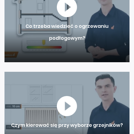
Co trzeba wiedzieć o ogrzewaniu
podłogowym?
Czym kierować się przy wyborze grzejników?