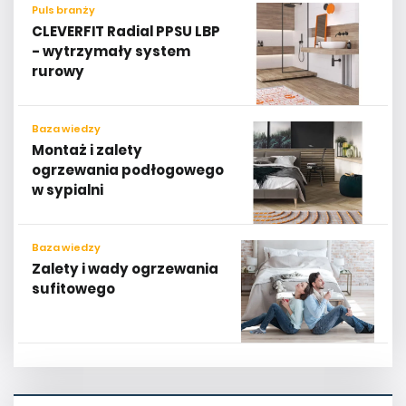
Puls branży
CLEVERFIT Radial PPSU LBP
- wytrzymały system
rurowy
Baza wiedzy
Montaż i zalety
ogrzewania podłogowego
w sypialni
Baza wiedzy
Zalety i wady ogrzewania
sufitowego