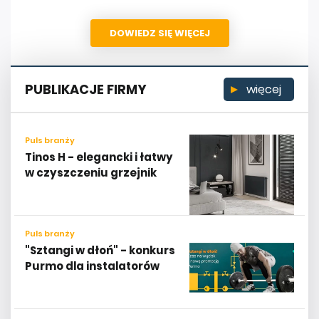
DOWIEDZ SIĘ WIĘCEJ
PUBLIKACJE FIRMY
więcej
Puls branży
Tinos H - elegancki i łatwy
w czyszczeniu grzejnik
Puls branży
"Sztangi w dłoń" - konkurs
Purmo dla instalatorów