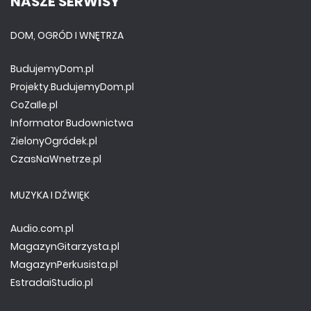
NASZE SERWISY
DOM, OGRÓD I WNĘTRZA
BudujemyDom.pl
Projekty.BudujemyDom.pl
CoZaIle.pl
Informator Budownictwa
ZielonyOgródek.pl
CzasNaWnetrze.pl
MUZYKA I DŹWIĘK
Audio.com.pl
MagazynGitarzysta.pl
MagazynPerkusista.pl
EstradaiStudio.pl